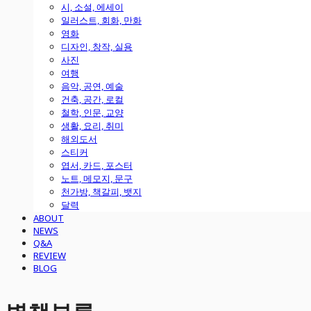
시, 소설, 에세이
일러스트, 회화, 만화
영화
디자인, 창작, 실용
사진
여행
음악, 공연, 예술
건축, 공간, 로컬
철학, 인문, 교양
생활, 요리, 취미
해외도서
스티커
엽서, 카드, 포스터
노트, 메모지, 문구
천가방, 책갈피, 뱃지
달력
ABOUT
NEWS
Q&A
REVIEW
BLOG