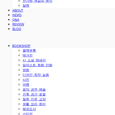
천가방, 책갈피, 뱃지
달력
ABOUT
NEWS
Q&A
REVIEW
BLOG
BOOKSHOP
별책부록
매거진
시, 소설, 에세이
일러스트, 회화, 만화
영화
디자인, 창작, 실용
사진
여행
음악, 공연, 예술
건축, 공간, 로컬
철학, 인문, 교양
생활, 요리, 취미
해외도서
스티커