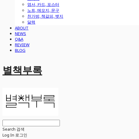
엽서, 카드, 포스터
노트, 메모지, 문구
천가방, 책갈피, 뱃지
달력
ABOUT
NEWS
Q&A
REVIEW
BLOG
별책부록
Search
검색
Log In
로그인