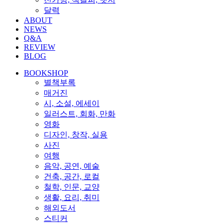
달력
ABOUT
NEWS
Q&A
REVIEW
BLOG
BOOKSHOP
별책부록
매거진
시, 소설, 에세이
일러스트, 회화, 만화
영화
디자인, 창작, 실용
사진
여행
음악, 공연, 예술
건축, 공간, 로컬
철학, 인문, 교양
생활, 요리, 취미
해외도서
스티커