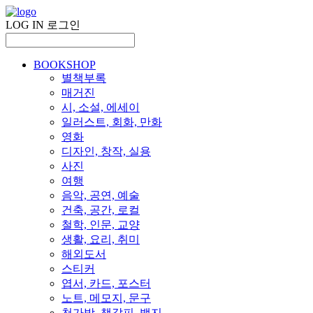
LOG IN
로그인
BOOKSHOP
별책부록
매거진
시, 소설, 에세이
일러스트, 회화, 만화
영화
디자인, 창작, 실용
사진
여행
음악, 공연, 예술
건축, 공간, 로컬
철학, 인문, 교양
생활, 요리, 취미
해외도서
스티커
엽서, 카드, 포스터
노트, 메모지, 문구
천가방, 책갈피, 뱃지