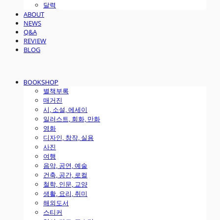
달력
ABOUT
NEWS
Q&A
REVIEW
BLOG
BOOKSHOP
별책부록
매거진
시, 소설, 에세이
일러스트, 회화, 만화
영화
디자인, 창작, 실용
사진
여행
음악, 공연, 예술
건축, 공간, 로컬
철학, 인문, 교양
생활, 요리, 취미
해외도서
스티커