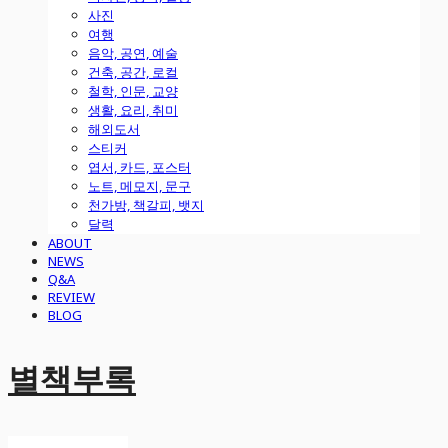
사진
여행
음악, 공연, 예술
건축, 공간, 로컬
철학, 인문, 교양
생활, 요리, 취미
해외도서
스티커
엽서, 카드, 포스터
노트, 메모지, 문구
천가방, 책갈피, 뱃지
달력
ABOUT
NEWS
Q&A
REVIEW
BLOG
별책부록