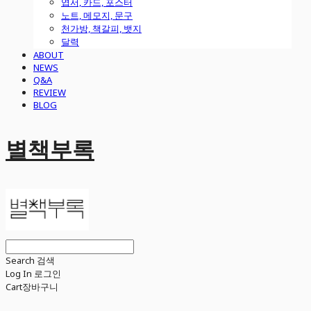
엽서, 카드, 포스터
노트, 메모지, 문구
천가방, 책갈피, 뱃지
달력
ABOUT
NEWS
Q&A
REVIEW
BLOG
별책부록
Search
검색
Log In
로그인
Cart
장바구니