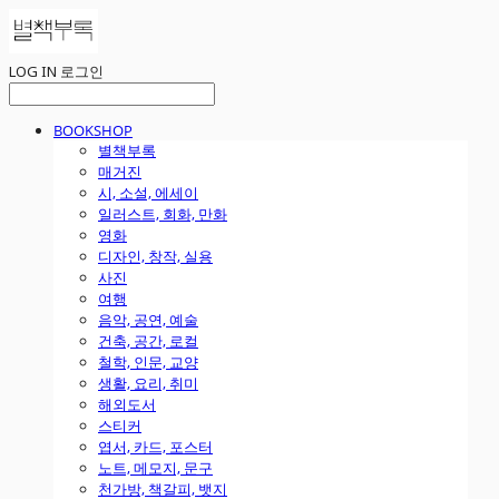
LOG IN
로그인
BOOKSHOP
별책부록
매거진
시, 소설, 에세이
일러스트, 회화, 만화
영화
디자인, 창작, 실용
사진
여행
음악, 공연, 예술
건축, 공간, 로컬
철학, 인문, 교양
생활, 요리, 취미
해외도서
스티커
엽서, 카드, 포스터
노트, 메모지, 문구
천가방, 책갈피, 뱃지