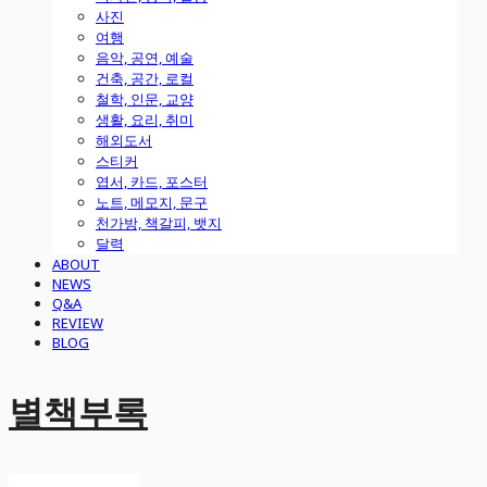
사진
여행
음악, 공연, 예술
건축, 공간, 로컬
철학, 인문, 교양
생활, 요리, 취미
해외도서
스티커
엽서, 카드, 포스터
노트, 메모지, 문구
천가방, 책갈피, 뱃지
달력
ABOUT
NEWS
Q&A
REVIEW
BLOG
별책부록