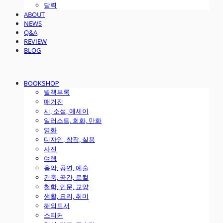
달력
ABOUT
NEWS
Q&A
REVIEW
BLOG
BOOKSHOP
별책부록
매거진
시, 소설, 에세이
일러스트, 회화, 만화
영화
디자인, 창작, 실용
사진
여행
음악, 공연, 예술
건축, 공간, 로컬
철학, 인문, 교양
생활, 요리, 취미
해외도서
스티커