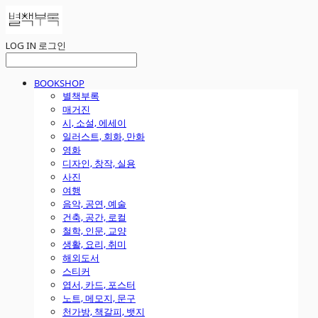
LOG IN
로그인
BOOKSHOP
별책부록
매거진
시, 소설, 에세이
일러스트, 회화, 만화
영화
디자인, 창작, 실용
사진
여행
음악, 공연, 예술
건축, 공간, 로컬
철학, 인문, 교양
생활, 요리, 취미
해외도서
스티커
엽서, 카드, 포스터
노트, 메모지, 문구
천가방, 책갈피, 뱃지