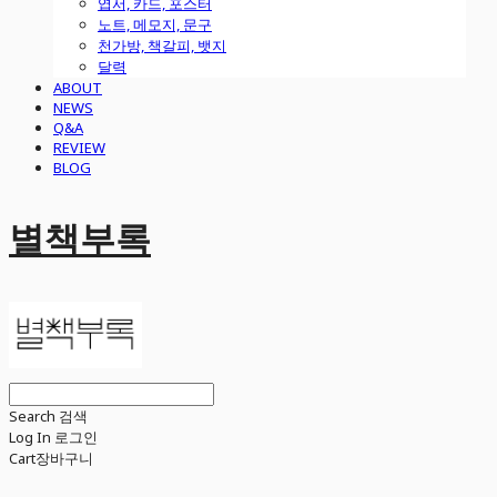
엽서, 카드, 포스터
노트, 메모지, 문구
천가방, 책갈피, 뱃지
달력
ABOUT
NEWS
Q&A
REVIEW
BLOG
별책부록
Search
검색
Log In
로그인
Cart
장바구니