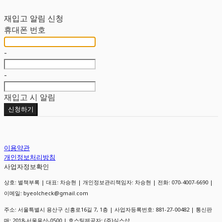
재입고 알림 신청
휴대폰 번호
-
-
재입고 시 알림
신청하기
이용약관
개인정보처리방침
사업자정보확인
상호: 별책부록 | 대표: 차승현 | 개인정보관리책임자: 차승현 | 전화: 070-4007-6690 |
이메일: byeolcheck@gmail.com
주소: 서울특별시 용산구 신흥로16길 7, 1층 | 사업자등록번호:
881-27-00482
| 통신판
매:
2018-서울용산-0500
| 호스팅제공자: (주)식스샵