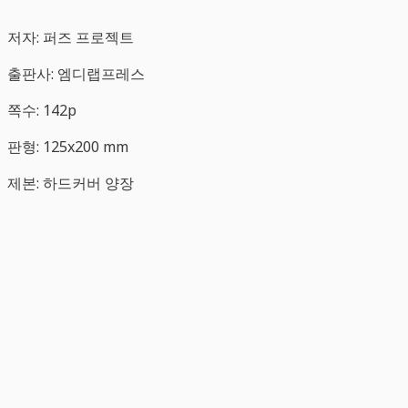
저자: 퍼즈 프로젝트
출판사: 엠디랩프레스
쪽수: 142p
판형: 125x200 mm
제본: 하드커버 양장