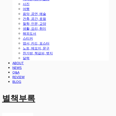
사진
여행
음악, 공연, 예술
건축, 공간, 로컬
철학, 인문, 교양
생활, 요리, 취미
해외도서
스티커
엽서, 카드, 포스터
노트, 메모지, 문구
천가방, 책갈피, 뱃지
달력
ABOUT
NEWS
Q&A
REVIEW
BLOG
별책부록