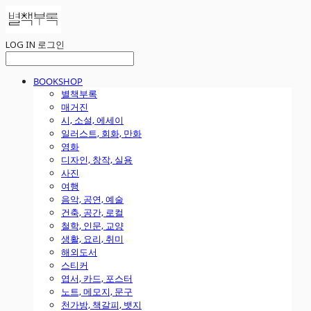
LOG IN
로그인
BOOKSHOP
별책부록
매거진
시, 소설, 에세이
일러스트, 회화, 만화
영화
디자인, 창작, 실용
사진
여행
음악, 공연, 예술
건축, 공간, 로컬
철학, 인문, 교양
생활, 요리, 취미
해외도서
스티커
엽서, 카드, 포스터
노트, 메모지, 문구
천가방, 책갈피, 뱃지