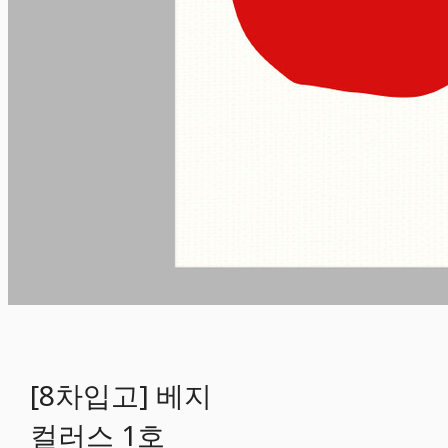
[8차입고] 베지
컬러스 1호