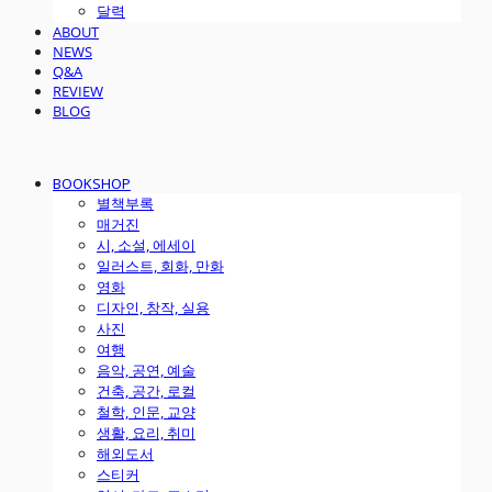
달력
ABOUT
NEWS
Q&A
REVIEW
BLOG
BOOKSHOP
별책부록
매거진
시, 소설, 에세이
일러스트, 회화, 만화
영화
디자인, 창작, 실용
사진
여행
음악, 공연, 예술
건축, 공간, 로컬
철학, 인문, 교양
생활, 요리, 취미
해외도서
스티커