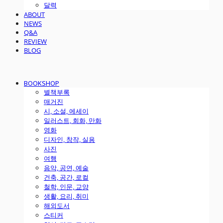
달력
ABOUT
NEWS
Q&A
REVIEW
BLOG
BOOKSHOP
별책부록
매거진
시, 소설, 에세이
일러스트, 회화, 만화
영화
디자인, 창작, 실용
사진
여행
음악, 공연, 예술
건축, 공간, 로컬
철학, 인문, 교양
생활, 요리, 취미
해외도서
스티커