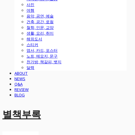
사진
여행
음악, 공연, 예술
건축, 공간, 로컬
철학, 인문, 교양
생활, 요리, 취미
해외도서
스티커
엽서, 카드, 포스터
노트, 메모지, 문구
천가방, 책갈피, 뱃지
달력
ABOUT
NEWS
Q&A
REVIEW
BLOG
별책부록