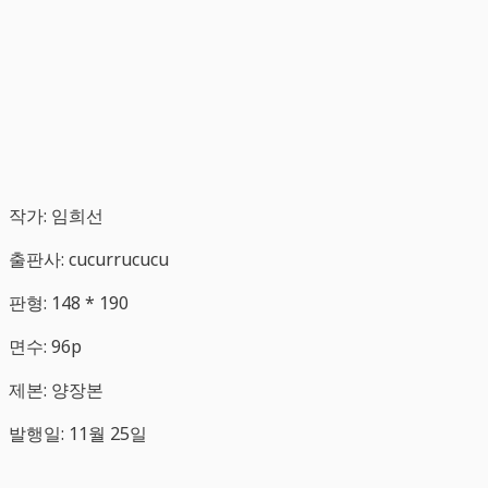
작가:
임희선
출판사:
cucurrucucu
판형:
148 * 190
면수:
96p
제본:
양장본
발행일:
11월 25일