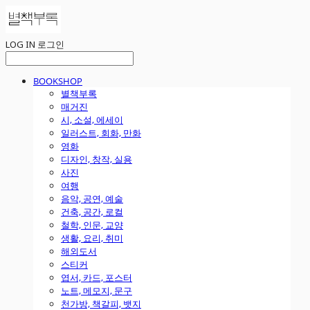
LOG IN
로그인
BOOKSHOP
별책부록
매거진
시, 소설, 에세이
일러스트, 회화, 만화
영화
디자인, 창작, 실용
사진
여행
음악, 공연, 예술
건축, 공간, 로컬
철학, 인문, 교양
생활, 요리, 취미
해외도서
스티커
엽서, 카드, 포스터
노트, 메모지, 문구
천가방, 책갈피, 뱃지