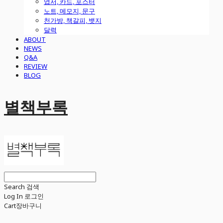
엽서, 카드, 포스터
노트, 메모지, 문구
천가방, 책갈피, 뱃지
달력
ABOUT
NEWS
Q&A
REVIEW
BLOG
별책부록
Search
검색
Log In
로그인
Cart
장바구니