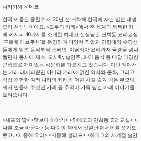
나카가와 히데코
한국 이름은 중천수자, 20년 전 귀화해 한국에 사는 일본 태생
요리 선생님이에요. <모두의 카레>에서 전 세계의 독특한 카
레 레시피 40가지를 소개한 히데코 선생님은 연희동 요리교실
‘구르메 레브쿠헨’을 운영하며 다양한 직업과 연령대의 수강생
들에게 일본 음식부터 스페인, 이탈리아 요리까지 국경을 넘나
들면서 동시에 채소, 도시락, 술안주, 파티 음식 등 매달 다양한
콘셉트로 재미있는 식문화를 가르치고 있습니다. 이번 책에서
는 카레 레시피뿐만 아니라 카레에 얽힌 역사와 문화, 그리고
직접 경험한 여러 나라의 카레와 어린 시절 즐겨 먹은 부모님
께서 만들어 주셨던 카레 등 추억이 가득 담긴 카레 이야기를
들려줍니다.
<셰프의 딸> <맛보다 이야기> <히데코의 연희동 요리교실> <
나를 조금 바꾼다> 등 다수의 책에서 맛깔난 에세이를 쓰기도
했고, <지중해 요리> <지중해 샐러드> <히데코의 사계절 술안