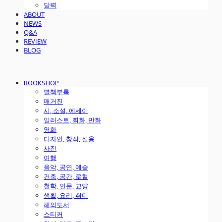
달력
ABOUT
NEWS
Q&A
REVIEW
BLOG
BOOKSHOP
별책부록
매거진
시, 소설, 에세이
일러스트, 회화, 만화
영화
디자인, 창작, 실용
사진
여행
음악, 공연, 예술
건축, 공간, 로컬
철학, 인문, 교양
생활, 요리, 취미
해외도서
스티커