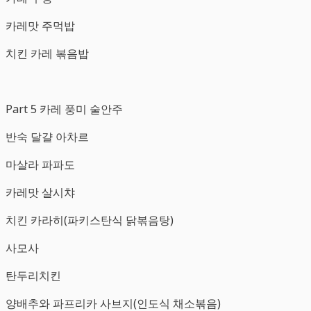
카레맛 주먹밥
치킨 카레 볶음밥
Part 5 카레 풍미 술안주
반숙 달걀 아차르
마살라 파파도
카레맛 살시챠
치킨 카라히(파키스탄식 닭볶음탕)
사모사
탄두리치킨
양배추와 파프리카 사브지(인도식 채소볶음)