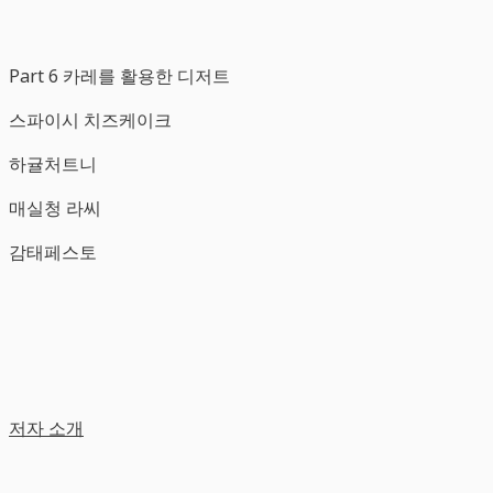
Part 6 카레를 활용한 디저트
스파이시 치즈케이크
하귤처트니
매실청 라씨
감태페스토
저자 소개