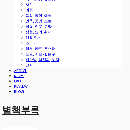
사진
여행
음악, 공연, 예술
건축, 공간, 로컬
철학, 인문, 교양
생활, 요리, 취미
해외도서
스티커
엽서, 카드, 포스터
노트, 메모지, 문구
천가방, 책갈피, 뱃지
달력
ABOUT
NEWS
Q&A
REVIEW
BLOG
별책부록