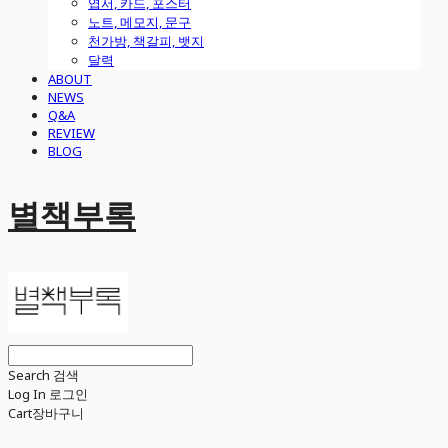
엽서, 카드, 포스터
노트, 메모지, 문구
천가방, 책갈피, 뱃지
달력
ABOUT
NEWS
Q&A
REVIEW
BLOG
별책부록
Search
검색
Log In
로그인
Cart
장바구니