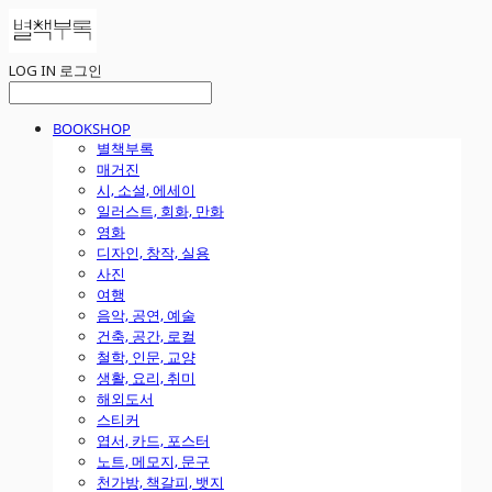
LOG IN
로그인
BOOKSHOP
별책부록
매거진
시, 소설, 에세이
일러스트, 회화, 만화
영화
디자인, 창작, 실용
사진
여행
음악, 공연, 예술
건축, 공간, 로컬
철학, 인문, 교양
생활, 요리, 취미
해외도서
스티커
엽서, 카드, 포스터
노트, 메모지, 문구
천가방, 책갈피, 뱃지