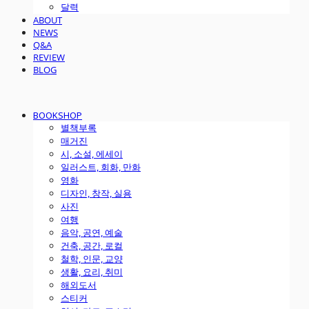
달력
ABOUT
NEWS
Q&A
REVIEW
BLOG
BOOKSHOP
별책부록
매거진
시, 소설, 에세이
일러스트, 회화, 만화
영화
디자인, 창작, 실용
사진
여행
음악, 공연, 예술
건축, 공간, 로컬
철학, 인문, 교양
생활, 요리, 취미
해외도서
스티커