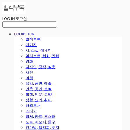
LOG IN
로그인
BOOKSHOP
별책부록
매거진
시, 소설, 에세이
일러스트, 회화, 만화
영화
디자인, 창작, 실용
사진
여행
음악, 공연, 예술
건축, 공간, 로컬
철학, 인문, 교양
생활, 요리, 취미
해외도서
스티커
엽서, 카드, 포스터
노트, 메모지, 문구
천가방, 책갈피, 뱃지