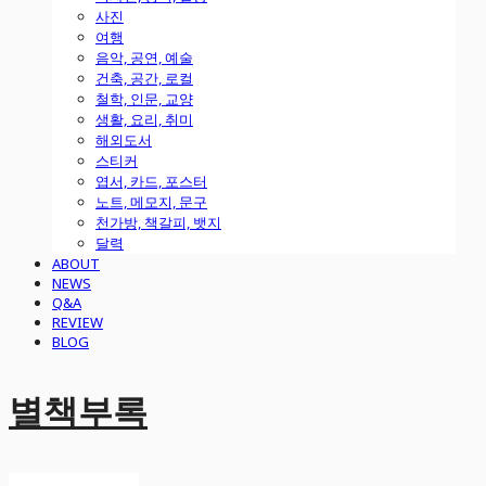
사진
여행
음악, 공연, 예술
건축, 공간, 로컬
철학, 인문, 교양
생활, 요리, 취미
해외도서
스티커
엽서, 카드, 포스터
노트, 메모지, 문구
천가방, 책갈피, 뱃지
달력
ABOUT
NEWS
Q&A
REVIEW
BLOG
별책부록