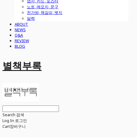
엽서, 카드, 포스터
노트, 메모지, 문구
천가방, 책갈피, 뱃지
달력
ABOUT
NEWS
Q&A
REVIEW
BLOG
별책부록
Search
검색
Log In
로그인
Cart
장바구니