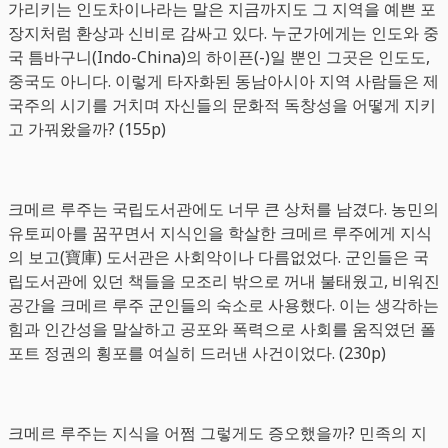
가리키는 인도차이나라는 말은 지금까지도 그 지역을 예쁜 포
장지처럼 환상과 신비로 감싸고 있다. 누군가에게는 인도와 중
국 틈바구니(Indo-China)의 하이픈(-)일 뿐인 그곳은 인도도,
중국도 아니다. 이렇게 타자화된 동남아시아 지역 사람들은 제
국주의 시기를 거치며 자신들의 문화적 독창성을 어떻게 지키
고 가꿔왔을까? (155p)
크메르 루주는 국립도서관에도 너무 큰 상처를 남겼다. 농민의
유토피아를 꿈꾸면서 지식인을 학살한 크메르 루주에게 지식
의 보고(寶庫) 도서관은 사회악이나 다름없었다. 군인들은 국
립도서관에 있던 책들을 모조리 밖으로 꺼내 불태웠고, 비워진
공간을 크메르 루주 군인들의 숙소로 사용했다. 이는 생각하는
힘과 인간성을 말살하고 공포와 폭력으로 사회를 움직였던 폴
포트 정권의 횡포를 여실히 드러낸 사건이었다. (230p)
크메르 루주는 지식을 어쩜 그렇게도 증오했을까? 민족의 지