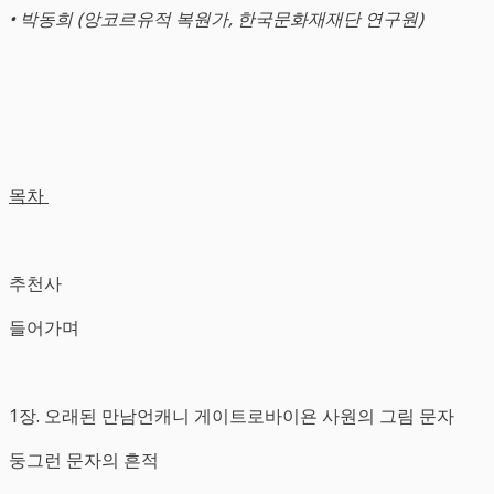
• 박동희 (앙코르유적 복원가, 한국문화재재단 연구원)
목차
추천사
들어가며
1장. 오래된 만남언캐니 게이트로바이욘 사원의 그림 문자
둥그런 문자의 흔적