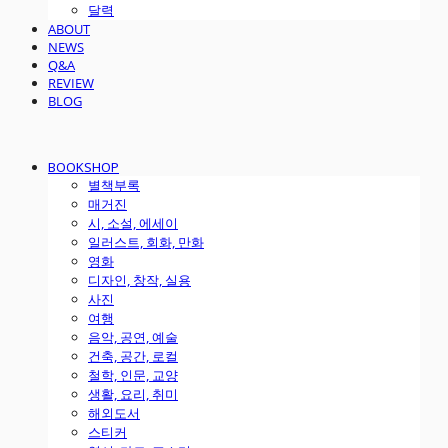
달력
ABOUT
NEWS
Q&A
REVIEW
BLOG
BOOKSHOP
별책부록
매거진
시, 소설, 에세이
일러스트, 회화, 만화
영화
디자인, 창작, 실용
사진
여행
음악, 공연, 예술
건축, 공간, 로컬
철학, 인문, 교양
생활, 요리, 취미
해외도서
스티커