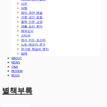
사진
여행
음악, 공연, 예술
건축, 공간, 로컬
철학, 인문, 교양
생활, 요리, 취미
해외도서
스티커
엽서, 카드, 포스터
노트, 메모지, 문구
천가방, 책갈피, 뱃지
달력
ABOUT
NEWS
Q&A
REVIEW
BLOG
별책부록