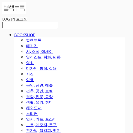
LOG IN
로그인
BOOKSHOP
별책부록
매거진
시, 소설, 에세이
일러스트, 회화, 만화
영화
디자인, 창작, 실용
사진
여행
음악, 공연, 예술
건축, 공간, 로컬
철학, 인문, 교양
생활, 요리, 취미
해외도서
스티커
엽서, 카드, 포스터
노트, 메모지, 문구
천가방, 책갈피, 뱃지