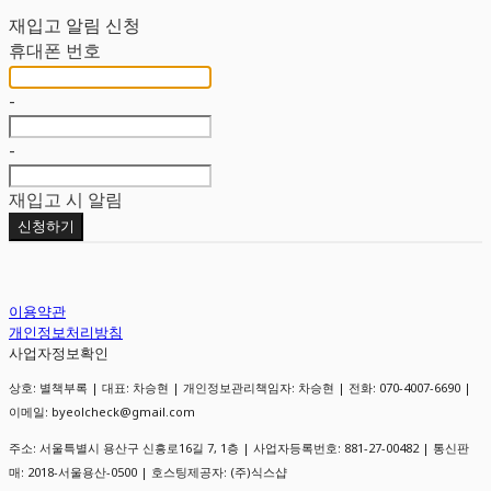
재입고 알림 신청
휴대폰 번호
-
-
재입고 시 알림
신청하기
이용약관
개인정보처리방침
사업자정보확인
상호: 별책부록 | 대표: 차승현 | 개인정보관리책임자: 차승현 | 전화: 070-4007-6690 |
이메일: byeolcheck@gmail.com
주소: 서울특별시 용산구 신흥로16길 7, 1층 | 사업자등록번호:
881-27-00482
| 통신판
매:
2018-서울용산-0500
| 호스팅제공자: (주)식스샵