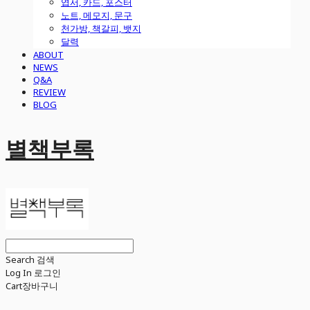
엽서, 카드, 포스터
노트, 메모지, 문구
천가방, 책갈피, 뱃지
달력
ABOUT
NEWS
Q&A
REVIEW
BLOG
별책부록
Search
검색
Log In
로그인
Cart
장바구니