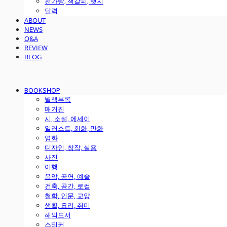
천가방, 책갈피, 뱃지
달력
ABOUT
NEWS
Q&A
REVIEW
BLOG
BOOKSHOP
별책부록
매거진
시, 소설, 에세이
일러스트, 회화, 만화
영화
디자인, 창작, 실용
사진
여행
음악, 공연, 예술
건축, 공간, 로컬
철학, 인문, 교양
생활, 요리, 취미
해외도서
스티커