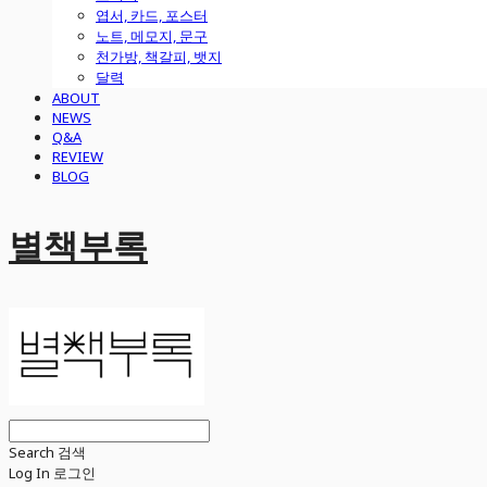
엽서, 카드, 포스터
노트, 메모지, 문구
천가방, 책갈피, 뱃지
달력
ABOUT
NEWS
Q&A
REVIEW
BLOG
별책부록
Search
검색
Log In
로그인