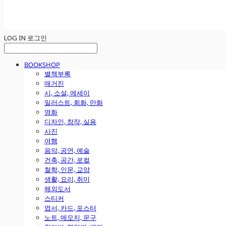
LOG IN
로그인
BOOKSHOP
별책부록
매거진
시, 소설, 에세이
일러스트, 회화, 만화
영화
디자인, 창작, 실용
사진
여행
음악, 공연, 예술
건축, 공간, 로컬
철학, 인문, 교양
생활, 요리, 취미
해외도서
스티커
엽서, 카드, 포스터
노트, 메모지, 문구