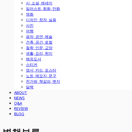
시, 소설, 에세이
일러스트, 회화, 만화
영화
디자인, 창작, 실용
사진
여행
음악, 공연, 예술
건축, 공간, 로컬
철학, 인문, 교양
생활, 요리, 취미
해외도서
스티커
엽서, 카드, 포스터
노트, 메모지, 문구
천가방, 책갈피, 뱃지
달력
ABOUT
NEWS
Q&A
REVIEW
BLOG