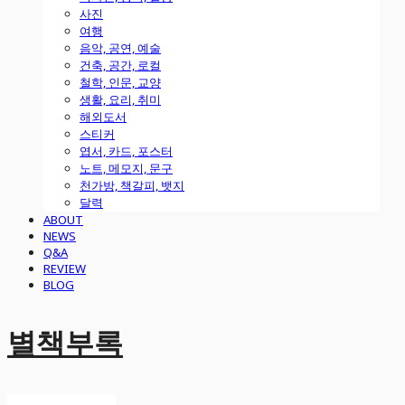
사진
여행
음악, 공연, 예술
건축, 공간, 로컬
철학, 인문, 교양
생활, 요리, 취미
해외도서
스티커
엽서, 카드, 포스터
노트, 메모지, 문구
천가방, 책갈피, 뱃지
달력
ABOUT
NEWS
Q&A
REVIEW
BLOG
별책부록