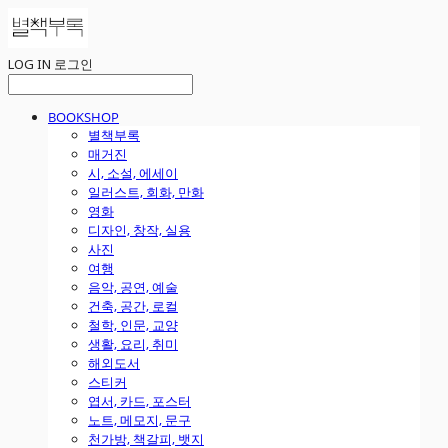
LOG IN
로그인
BOOKSHOP
별책부록
매거진
시, 소설, 에세이
일러스트, 회화, 만화
영화
디자인, 창작, 실용
사진
여행
음악, 공연, 예술
건축, 공간, 로컬
철학, 인문, 교양
생활, 요리, 취미
해외도서
스티커
엽서, 카드, 포스터
노트, 메모지, 문구
천가방, 책갈피, 뱃지