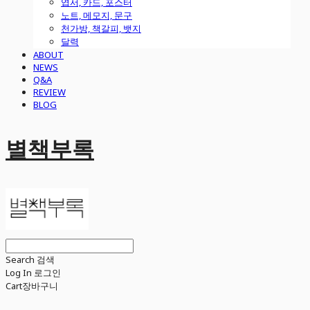
엽서, 카드, 포스터
노트, 메모지, 문구
천가방, 책갈피, 뱃지
달력
ABOUT
NEWS
Q&A
REVIEW
BLOG
별책부록
Search
검색
Log In
로그인
Cart
장바구니