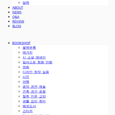
달력
ABOUT
NEWS
Q&A
REVIEW
BLOG
BOOKSHOP
별책부록
매거진
시, 소설, 에세이
일러스트, 회화, 만화
영화
디자인, 창작, 실용
사진
여행
음악, 공연, 예술
건축, 공간, 로컬
철학, 인문, 교양
생활, 요리, 취미
해외도서
스티커