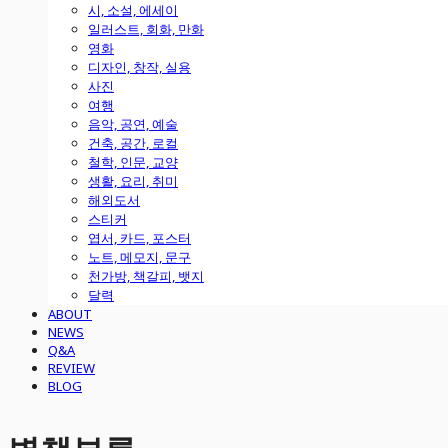
시, 소설, 에세이
일러스트, 회화, 만화
영화
디자인, 창작, 실용
사진
여행
음악, 공연, 예술
건축, 공간, 로컬
철학, 인문, 교양
생활, 요리, 취미
해외도서
스티커
엽서, 카드, 포스터
노트, 메모지, 문구
천가방, 책갈피, 뱃지
달력
ABOUT
NEWS
Q&A
REVIEW
BLOG