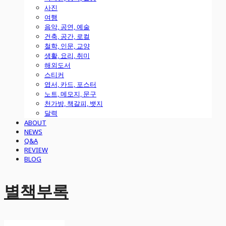
사진
여행
음악, 공연, 예술
건축, 공간, 로컬
철학, 인문, 교양
생활, 요리, 취미
해외도서
스티커
엽서, 카드, 포스터
노트, 메모지, 문구
천가방, 책갈피, 뱃지
달력
ABOUT
NEWS
Q&A
REVIEW
BLOG
별책부록