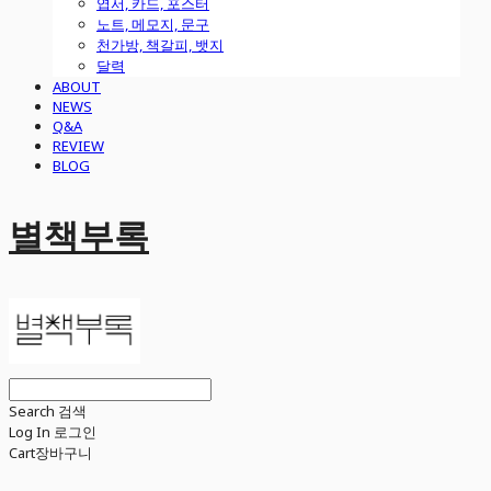
엽서, 카드, 포스터
노트, 메모지, 문구
천가방, 책갈피, 뱃지
달력
ABOUT
NEWS
Q&A
REVIEW
BLOG
별책부록
Search
검색
Log In
로그인
Cart
장바구니