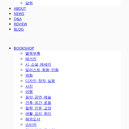
달력
ABOUT
NEWS
Q&A
REVIEW
BLOG
BOOKSHOP
별책부록
매거진
시, 소설, 에세이
일러스트, 회화, 만화
영화
디자인, 창작, 실용
사진
여행
음악, 공연, 예술
건축, 공간, 로컬
철학, 인문, 교양
생활, 요리, 취미
해외도서
스티커