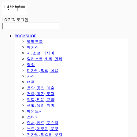
LOG IN
로그인
BOOKSHOP
별책부록
매거진
시, 소설, 에세이
일러스트, 회화, 만화
영화
디자인, 창작, 실용
사진
여행
음악, 공연, 예술
건축, 공간, 로컬
철학, 인문, 교양
생활, 요리, 취미
해외도서
스티커
엽서, 카드, 포스터
노트, 메모지, 문구
천가방, 책갈피, 뱃지