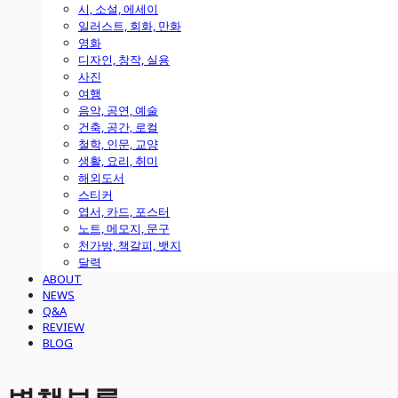
시, 소설, 에세이
일러스트, 회화, 만화
영화
디자인, 창작, 실용
사진
여행
음악, 공연, 예술
건축, 공간, 로컬
철학, 인문, 교양
생활, 요리, 취미
해외도서
스티커
엽서, 카드, 포스터
노트, 메모지, 문구
천가방, 책갈피, 뱃지
달력
ABOUT
NEWS
Q&A
REVIEW
BLOG