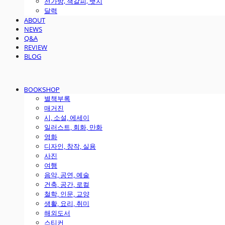
천가방, 책갈피, 뱃지
달력
ABOUT
NEWS
Q&A
REVIEW
BLOG
BOOKSHOP
별책부록
매거진
시, 소설, 에세이
일러스트, 회화, 만화
영화
디자인, 창작, 실용
사진
여행
음악, 공연, 예술
건축, 공간, 로컬
철학, 인문, 교양
생활, 요리, 취미
해외도서
스티커