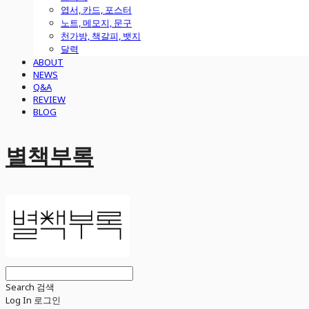
엽서, 카드, 포스터
노트, 메모지, 문구
천가방, 책갈피, 뱃지
달력
ABOUT
NEWS
Q&A
REVIEW
BLOG
별책부록
Search
검색
Log In
로그인