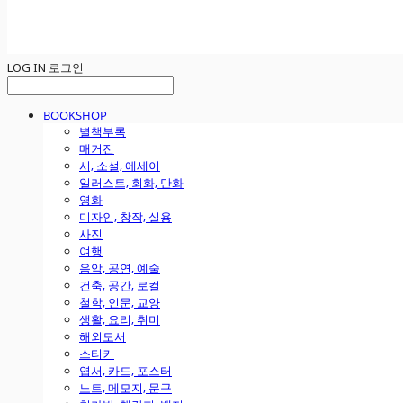
LOG IN
로그인
BOOKSHOP
별책부록
매거진
시, 소설, 에세이
일러스트, 회화, 만화
영화
디자인, 창작, 실용
사진
여행
음악, 공연, 예술
건축, 공간, 로컬
철학, 인문, 교양
생활, 요리, 취미
해외도서
스티커
엽서, 카드, 포스터
노트, 메모지, 문구