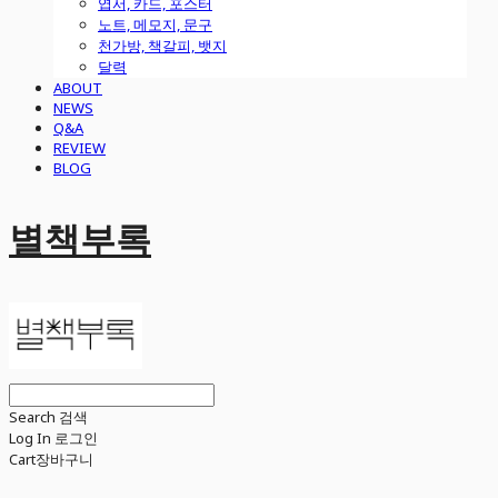
엽서, 카드, 포스터
노트, 메모지, 문구
천가방, 책갈피, 뱃지
달력
ABOUT
NEWS
Q&A
REVIEW
BLOG
별책부록
Search
검색
Log In
로그인
Cart
장바구니