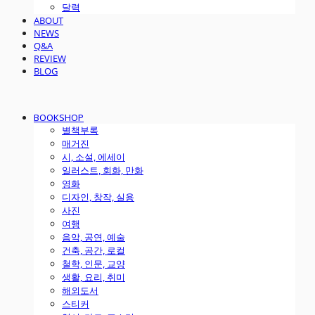
달력
ABOUT
NEWS
Q&A
REVIEW
BLOG
BOOKSHOP
별책부록
매거진
시, 소설, 에세이
일러스트, 회화, 만화
영화
디자인, 창작, 실용
사진
여행
음악, 공연, 예술
건축, 공간, 로컬
철학, 인문, 교양
생활, 요리, 취미
해외도서
스티커