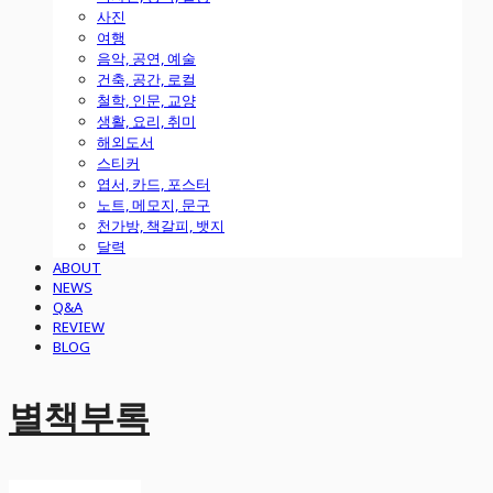
사진
여행
음악, 공연, 예술
건축, 공간, 로컬
철학, 인문, 교양
생활, 요리, 취미
해외도서
스티커
엽서, 카드, 포스터
노트, 메모지, 문구
천가방, 책갈피, 뱃지
달력
ABOUT
NEWS
Q&A
REVIEW
BLOG
별책부록