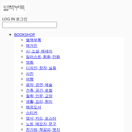
LOG IN
로그인
BOOKSHOP
별책부록
매거진
시, 소설, 에세이
일러스트, 회화, 만화
영화
디자인, 창작, 실용
사진
여행
음악, 공연, 예술
건축, 공간, 로컬
철학, 인문, 교양
생활, 요리, 취미
해외도서
스티커
엽서, 카드, 포스터
노트, 메모지, 문구
천가방, 책갈피, 뱃지