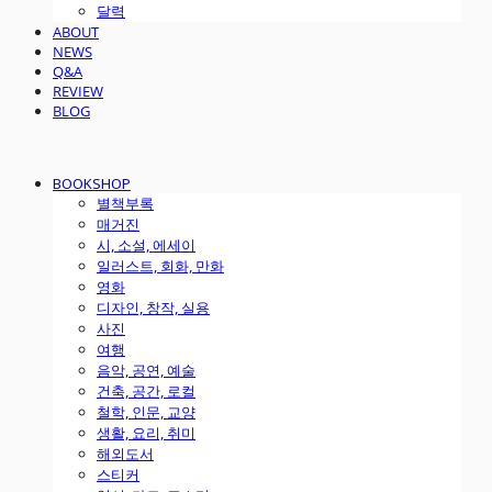
달력
ABOUT
NEWS
Q&A
REVIEW
BLOG
BOOKSHOP
별책부록
매거진
시, 소설, 에세이
일러스트, 회화, 만화
영화
디자인, 창작, 실용
사진
여행
음악, 공연, 예술
건축, 공간, 로컬
철학, 인문, 교양
생활, 요리, 취미
해외도서
스티커