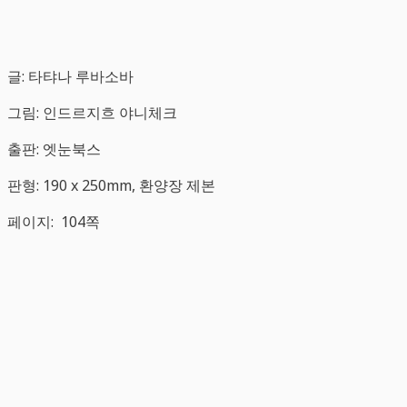
글: 타탸나 루바소바
그림: 인드르지흐 야니체크
출판: 엣눈북스
판형: 190 x 250mm, 환양장 제본
페이지: 104쪽