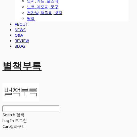
엽서, 카드, 포스터
노트, 메모지, 문구
천가방, 책갈피, 뱃지
달력
ABOUT
NEWS
Q&A
REVIEW
BLOG
별책부록
Search
검색
Log In
로그인
Cart
장바구니