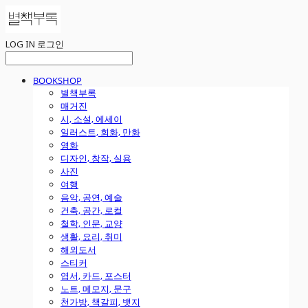
LOG IN
로그인
BOOKSHOP
별책부록
매거진
시, 소설, 에세이
일러스트, 회화, 만화
영화
디자인, 창작, 실용
사진
여행
음악, 공연, 예술
건축, 공간, 로컬
철학, 인문, 교양
생활, 요리, 취미
해외도서
스티커
엽서, 카드, 포스터
노트, 메모지, 문구
천가방, 책갈피, 뱃지