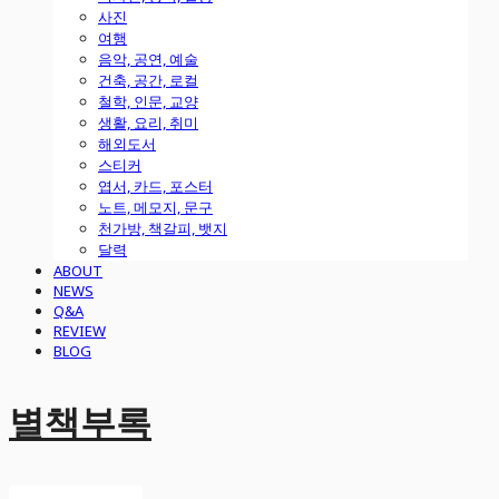
사진
여행
음악, 공연, 예술
건축, 공간, 로컬
철학, 인문, 교양
생활, 요리, 취미
해외도서
스티커
엽서, 카드, 포스터
노트, 메모지, 문구
천가방, 책갈피, 뱃지
달력
ABOUT
NEWS
Q&A
REVIEW
BLOG
별책부록