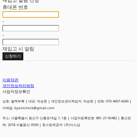
휴대폰 번호
-
-
재입고 시 알림
신청하기
이용약관
개인정보처리방침
사업자정보확인
상호: 별책부록 | 대표: 차승현 | 개인정보관리책임자: 차승현 | 전화: 070-4007-6690 |
이메일: byeolcheck@gmail.com
주소: 서울특별시 용산구 신흥로16길 7, 1층 | 사업자등록번호:
881-27-00482
| 통신판
매:
2018-서울용산-0500
| 호스팅제공자: (주)식스샵