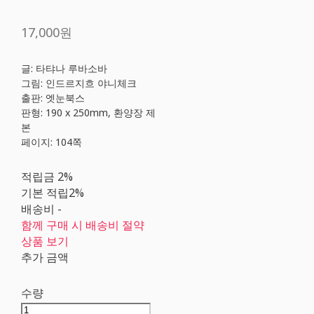
17,000원
글: 타탸나 루바소바
그림: 인드르지흐 야니체크
출판: 엣눈북스
판형: 190 x 250mm, 환양장 제
본
페이지: 104쪽
적립금
2%
기본 적립
2%
배송비
-
함께 구매 시 배송비 절약
상품 보기
추가 금액
수량