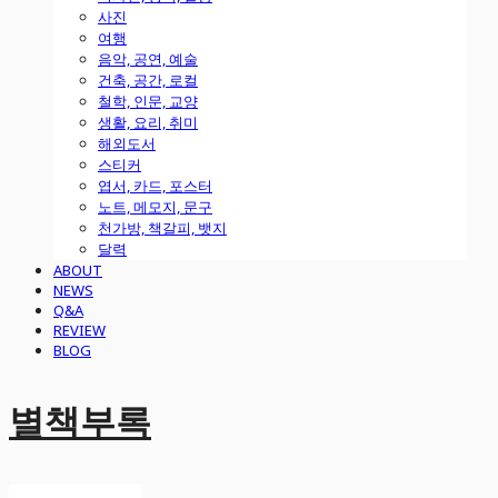
사진
여행
음악, 공연, 예술
건축, 공간, 로컬
철학, 인문, 교양
생활, 요리, 취미
해외도서
스티커
엽서, 카드, 포스터
노트, 메모지, 문구
천가방, 책갈피, 뱃지
달력
ABOUT
NEWS
Q&A
REVIEW
BLOG
별책부록