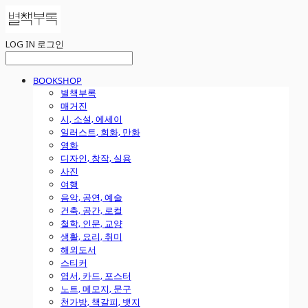
LOG IN
로그인
BOOKSHOP
별책부록
매거진
시, 소설, 에세이
일러스트, 회화, 만화
영화
디자인, 창작, 실용
사진
여행
음악, 공연, 예술
건축, 공간, 로컬
철학, 인문, 교양
생활, 요리, 취미
해외도서
스티커
엽서, 카드, 포스터
노트, 메모지, 문구
천가방, 책갈피, 뱃지