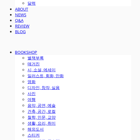
달력
ABOUT
NEWS
Q&A
REVIEW
BLOG
BOOKSHOP
별책부록
매거진
시, 소설, 에세이
일러스트, 회화, 만화
영화
디자인, 창작, 실용
사진
여행
음악, 공연, 예술
건축, 공간, 로컬
철학, 인문, 교양
생활, 요리, 취미
해외도서
스티커