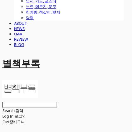
엽서, 카드, 포스터
노트, 메모지, 문구
천가방, 책갈피, 뱃지
달력
ABOUT
NEWS
Q&A
REVIEW
BLOG
별책부록
Search
검색
Log In
로그인
Cart
장바구니