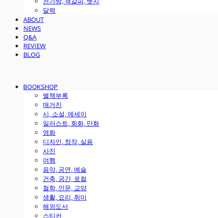
천가방, 책갈피, 뱃지
달력
ABOUT
NEWS
Q&A
REVIEW
BLOG
BOOKSHOP
별책부록
매거진
시, 소설, 에세이
일러스트, 회화, 만화
영화
디자인, 창작, 실용
사진
여행
음악, 공연, 예술
건축, 공간, 로컬
철학, 인문, 교양
생활, 요리, 취미
해외도서
스티커