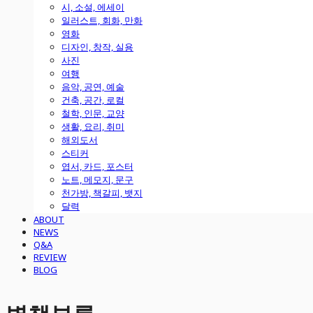
시, 소설, 에세이
일러스트, 회화, 만화
영화
디자인, 창작, 실용
사진
여행
음악, 공연, 예술
건축, 공간, 로컬
철학, 인문, 교양
생활, 요리, 취미
해외도서
스티커
엽서, 카드, 포스터
노트, 메모지, 문구
천가방, 책갈피, 뱃지
달력
ABOUT
NEWS
Q&A
REVIEW
BLOG