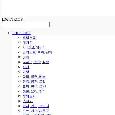
LOG IN
로그인
BOOKSHOP
별책부록
매거진
시, 소설, 에세이
일러스트, 회화, 만화
영화
디자인, 창작, 실용
사진
여행
음악, 공연, 예술
건축, 공간, 로컬
철학, 인문, 교양
생활, 요리, 취미
해외도서
스티커
엽서, 카드, 포스터
노트, 메모지, 문구