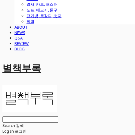
엽서, 카드, 포스터
노트, 메모지, 문구
천가방, 책갈피, 뱃지
달력
ABOUT
NEWS
Q&A
REVIEW
BLOG
별책부록
Search
검색
Log In
로그인