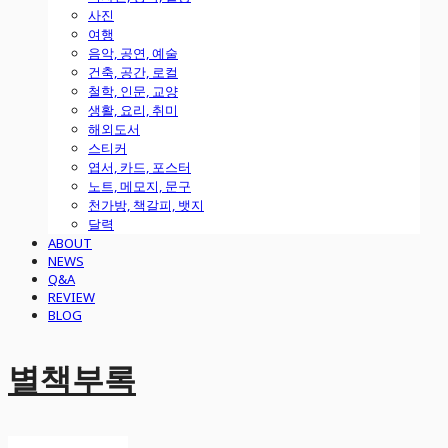
사진
여행
음악, 공연, 예술
건축, 공간, 로컬
철학, 인문, 교양
생활, 요리, 취미
해외도서
스티커
엽서, 카드, 포스터
노트, 메모지, 문구
천가방, 책갈피, 뱃지
달력
ABOUT
NEWS
Q&A
REVIEW
BLOG
별책부록