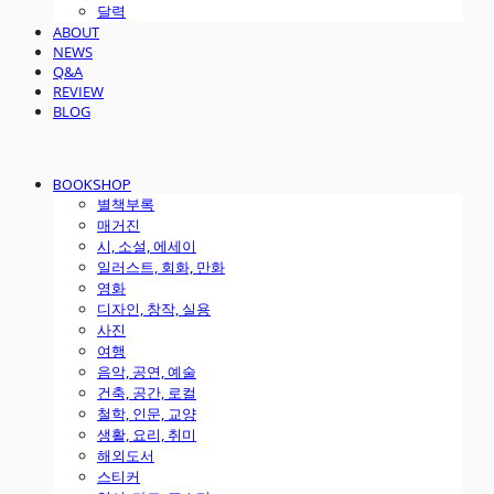
달력
ABOUT
NEWS
Q&A
REVIEW
BLOG
BOOKSHOP
별책부록
매거진
시, 소설, 에세이
일러스트, 회화, 만화
영화
디자인, 창작, 실용
사진
여행
음악, 공연, 예술
건축, 공간, 로컬
철학, 인문, 교양
생활, 요리, 취미
해외도서
스티커