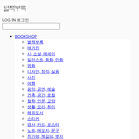
LOG IN
로그인
BOOKSHOP
별책부록
매거진
시, 소설, 에세이
일러스트, 회화, 만화
영화
디자인, 창작, 실용
사진
여행
음악, 공연, 예술
건축, 공간, 로컬
철학, 인문, 교양
생활, 요리, 취미
해외도서
스티커
엽서, 카드, 포스터
노트, 메모지, 문구
천가방, 책갈피, 뱃지