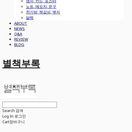
엽서, 카드, 포스터
노트, 메모지, 문구
천가방, 책갈피, 뱃지
달력
ABOUT
NEWS
Q&A
REVIEW
BLOG
별책부록
Search
검색
Log In
로그인
Cart
장바구니