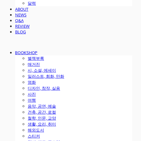
달력
ABOUT
NEWS
Q&A
REVIEW
BLOG
BOOKSHOP
별책부록
매거진
시, 소설, 에세이
일러스트, 회화, 만화
영화
디자인, 창작, 실용
사진
여행
음악, 공연, 예술
건축, 공간, 로컬
철학, 인문, 교양
생활, 요리, 취미
해외도서
스티커