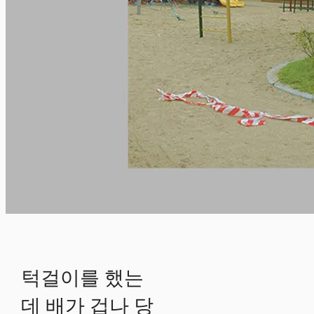
턱걸이를 했는
데 배가 겁나 당