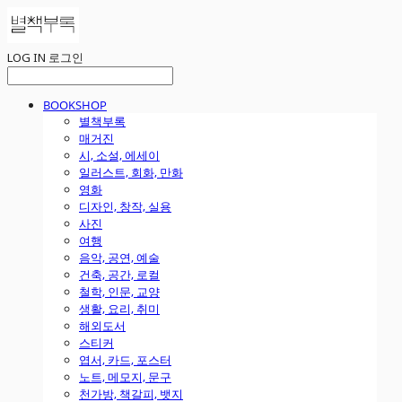
LOG IN
로그인
BOOKSHOP
별책부록
매거진
시, 소설, 에세이
일러스트, 회화, 만화
영화
디자인, 창작, 실용
사진
여행
음악, 공연, 예술
건축, 공간, 로컬
철학, 인문, 교양
생활, 요리, 취미
해외도서
스티커
엽서, 카드, 포스터
노트, 메모지, 문구
천가방, 책갈피, 뱃지