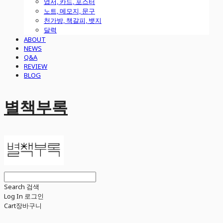
엽서, 카드, 포스터
노트, 메모지, 문구
천가방, 책갈피, 뱃지
달력
ABOUT
NEWS
Q&A
REVIEW
BLOG
별책부록
Search
검색
Log In
로그인
Cart
장바구니