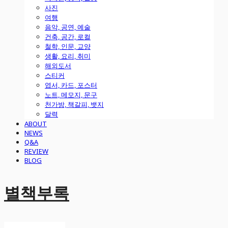
사진
여행
음악, 공연, 예술
건축, 공간, 로컬
철학, 인문, 교양
생활, 요리, 취미
해외도서
스티커
엽서, 카드, 포스터
노트, 메모지, 문구
천가방, 책갈피, 뱃지
달력
ABOUT
NEWS
Q&A
REVIEW
BLOG
별책부록