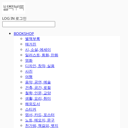
LOG IN
로그인
BOOKSHOP
별책부록
매거진
시, 소설, 에세이
일러스트, 회화, 만화
영화
디자인, 창작, 실용
사진
여행
음악, 공연, 예술
건축, 공간, 로컬
철학, 인문, 교양
생활, 요리, 취미
해외도서
스티커
엽서, 카드, 포스터
노트, 메모지, 문구
천가방, 책갈피, 뱃지