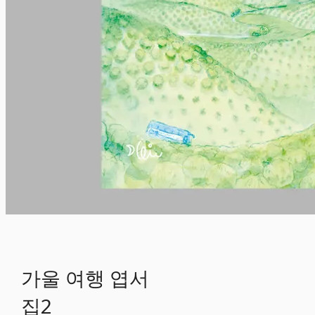
가울 여행 엽서
집2