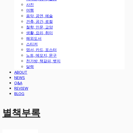
사진
여행
음악, 공연, 예술
건축, 공간, 로컬
철학, 인문, 교양
생활, 요리, 취미
해외도서
스티커
엽서, 카드, 포스터
노트, 메모지, 문구
천가방, 책갈피, 뱃지
달력
ABOUT
NEWS
Q&A
REVIEW
BLOG
별책부록