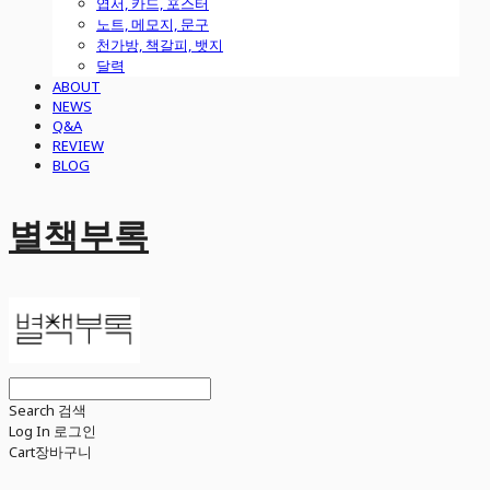
엽서, 카드, 포스터
노트, 메모지, 문구
천가방, 책갈피, 뱃지
달력
ABOUT
NEWS
Q&A
REVIEW
BLOG
별책부록
Search
검색
Log In
로그인
Cart
장바구니