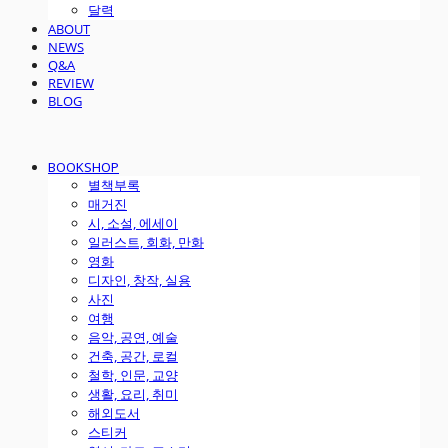
달력
ABOUT
NEWS
Q&A
REVIEW
BLOG
BOOKSHOP
별책부록
매거진
시, 소설, 에세이
일러스트, 회화, 만화
영화
디자인, 창작, 실용
사진
여행
음악, 공연, 예술
건축, 공간, 로컬
철학, 인문, 교양
생활, 요리, 취미
해외도서
스티커