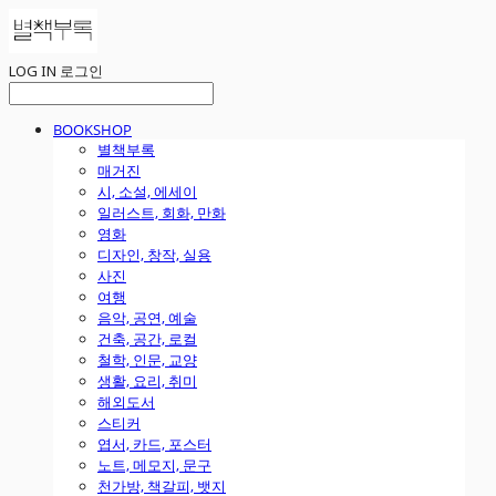
LOG IN
로그인
BOOKSHOP
별책부록
매거진
시, 소설, 에세이
일러스트, 회화, 만화
영화
디자인, 창작, 실용
사진
여행
음악, 공연, 예술
건축, 공간, 로컬
철학, 인문, 교양
생활, 요리, 취미
해외도서
스티커
엽서, 카드, 포스터
노트, 메모지, 문구
천가방, 책갈피, 뱃지