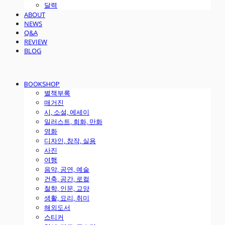
달력
ABOUT
NEWS
Q&A
REVIEW
BLOG
BOOKSHOP
별책부록
매거진
시, 소설, 에세이
일러스트, 회화, 만화
영화
디자인, 창작, 실용
사진
여행
음악, 공연, 예술
건축, 공간, 로컬
철학, 인문, 교양
생활, 요리, 취미
해외도서
스티커