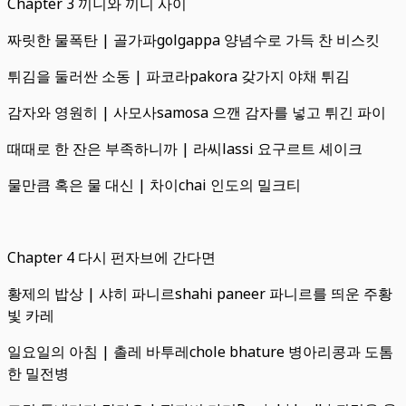
Chapter 3 끼니와 끼니 사이
짜릿한 물폭탄 | 골가파golgappa 양념수로 가득 찬 비스킷
튀김을 둘러싼 소동 | 파코라pakora 갖가지 야채 튀김
감자와 영원히 | 사모사samosa 으깬 감자를 넣고 튀긴 파이
때때로 한 잔은 부족하니까 | 라씨lassi 요구르트 셰이크
물만큼 혹은 물 대신 | 차이chai 인도의 밀크티
Chapter 4 다시 펀자브에 간다면
황제의 밥상 | 샤히 파니르shahi paneer 파니르를 띄운 주황
빛 카레
일요일의 아침 | 촐레 바투레chole bhature 병아리콩과 도톰
한 밀전병