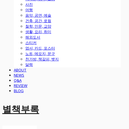
사진
여행
음악, 공연, 예술
건축, 공간, 로컬
철학, 인문, 교양
생활, 요리, 취미
해외도서
스티커
엽서, 카드, 포스터
노트, 메모지, 문구
천가방, 책갈피, 뱃지
달력
ABOUT
NEWS
Q&A
REVIEW
BLOG
별책부록