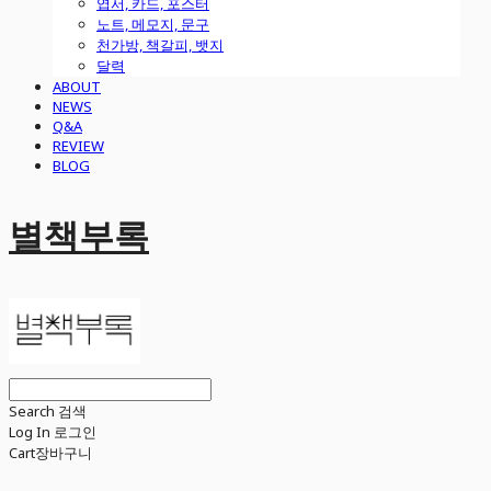
엽서, 카드, 포스터
노트, 메모지, 문구
천가방, 책갈피, 뱃지
달력
ABOUT
NEWS
Q&A
REVIEW
BLOG
별책부록
Search
검색
Log In
로그인
Cart
장바구니