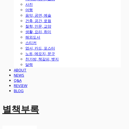
사진
여행
음악, 공연, 예술
건축, 공간, 로컬
철학, 인문, 교양
생활, 요리, 취미
해외도서
스티커
엽서, 카드, 포스터
노트, 메모지, 문구
천가방, 책갈피, 뱃지
달력
ABOUT
NEWS
Q&A
REVIEW
BLOG
별책부록