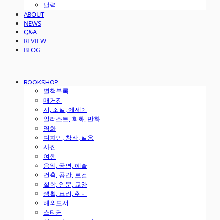
달력
ABOUT
NEWS
Q&A
REVIEW
BLOG
BOOKSHOP
별책부록
매거진
시, 소설, 에세이
일러스트, 회화, 만화
영화
디자인, 창작, 실용
사진
여행
음악, 공연, 예술
건축, 공간, 로컬
철학, 인문, 교양
생활, 요리, 취미
해외도서
스티커