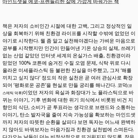
마인드셋을 에코-프렌들리한 삶에 가깝게 바꿔가는 책
책은 저자의 소비인간 시절에 대한 고백, 그리고 정상적인 일
상을 회복하기 위해 친환경 라이프를 시작할 수밖에 없었던 이
야기로 시작한다. 뭘 좀 알고 실천해야겠다는 가벼운 마음으로
공부를 시작했지만 인간이 만들어낸 기온 상승의 실체, 쓰레기
없는 산업 같았던 인터넷 세계의 온실가스 배출, 친환경이라
믿었던 100% 코튼에 숨겨진 수질 오염 문제, 식탁 위로 다시
올라온 미세플라스틱 등 불편한 진실을 마주했고, 그저 ‘해를
끼치고 싶지 않다’ 정도의 작은 실천은 곧 여러 관심사로 확장
되어 ‘평화로운 공존’을 현실로 만들 궁리를 해나간다. 코덕
(코
이었던 저자의 욕실과 화장대가 노 플라스틱으로 바
스메틱 덕후)
뀌는 이야기, 기후 변화에 대한 위기 의식에서 비롯된 비건 지
향인의 식단, 소비가 곧 투표라는 생각으로 브랜드와 소통하는
이야기, 탄소 발자국을 줄여 지속 가능성을 확보하는 마인드셋
까지 저자의 따뜻한 순환을 살피다 보면 독자는 어느새 완벽하
지 않아도 바꿔보자는 마음가짐과 친환경 실천법에 스며든다.
다가오는 날들이 더는 비정상적으로 뜨거워지지 않도록, 작은