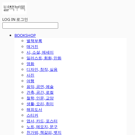
LOG IN
로그인
BOOKSHOP
별책부록
매거진
시, 소설, 에세이
일러스트, 회화, 만화
영화
디자인, 창작, 실용
사진
여행
음악, 공연, 예술
건축, 공간, 로컬
철학, 인문, 교양
생활, 요리, 취미
해외도서
스티커
엽서, 카드, 포스터
노트, 메모지, 문구
천가방, 책갈피, 뱃지