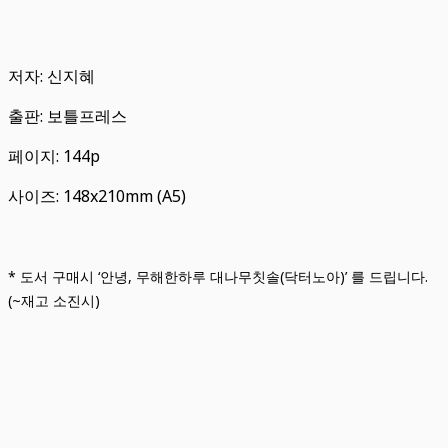
저자: 신지혜
출판: 보틀프레스
페이지: 144p
사이즈: 148x210mm (A5)
* 도서 구매시 ‘안녕, 무해한하루 대나무칫솔(닥터노아)’ 를 드립니다.
(~재고 소진시)