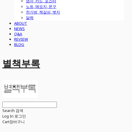
엽서, 카드, 포스터
노트, 메모지, 문구
천가방, 책갈피, 뱃지
달력
ABOUT
NEWS
Q&A
REVIEW
BLOG
별책부록
Search
검색
Log In
로그인
Cart
장바구니