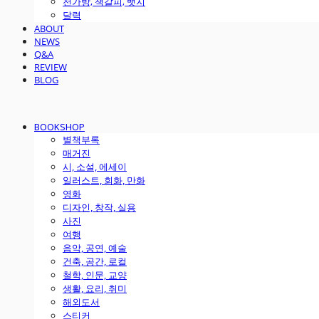
천가방, 책갈피, 뱃지
달력
ABOUT
NEWS
Q&A
REVIEW
BLOG
BOOKSHOP
별책부록
매거진
시, 소설, 에세이
일러스트, 회화, 만화
영화
디자인, 창작, 실용
사진
여행
음악, 공연, 예술
건축, 공간, 로컬
철학, 인문, 교양
생활, 요리, 취미
해외도서
스티커