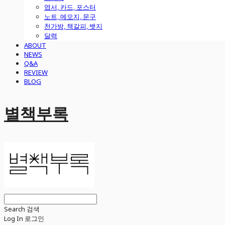
엽서, 카드, 포스터
노트, 메모지, 문구
천가방, 책갈피, 뱃지
달력
ABOUT
NEWS
Q&A
REVIEW
BLOG
별책부록
Search
검색
Log In
로그인