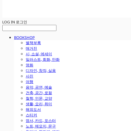
LOG IN
로그인
BOOKSHOP
별책부록
매거진
시, 소설, 에세이
일러스트, 회화, 만화
영화
디자인, 창작, 실용
사진
여행
음악, 공연, 예술
건축, 공간, 로컬
철학, 인문, 교양
생활, 요리, 취미
해외도서
스티커
엽서, 카드, 포스터
노트, 메모지, 문구