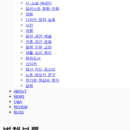
시, 소설, 에세이
일러스트, 회화, 만화
영화
디자인, 창작, 실용
사진
여행
음악, 공연, 예술
건축, 공간, 로컬
철학, 인문, 교양
생활, 요리, 취미
해외도서
스티커
엽서, 카드, 포스터
노트, 메모지, 문구
천가방, 책갈피, 뱃지
달력
ABOUT
NEWS
Q&A
REVIEW
BLOG