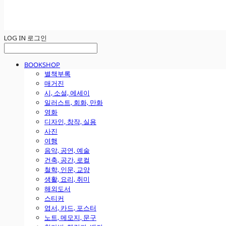
LOG IN
로그인
BOOKSHOP
별책부록
매거진
시, 소설, 에세이
일러스트, 회화, 만화
영화
디자인, 창작, 실용
사진
여행
음악, 공연, 예술
건축, 공간, 로컬
철학, 인문, 교양
생활, 요리, 취미
해외도서
스티커
엽서, 카드, 포스터
노트, 메모지, 문구