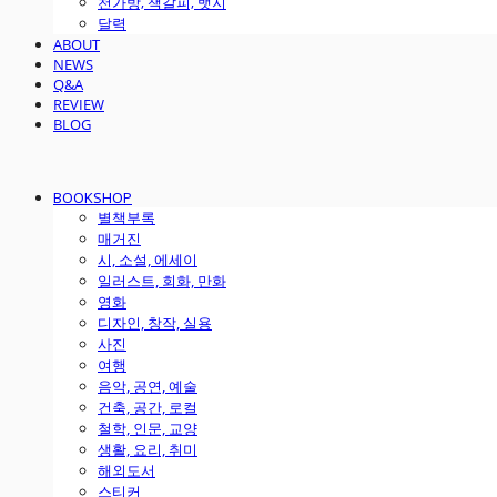
천가방, 책갈피, 뱃지
달력
ABOUT
NEWS
Q&A
REVIEW
BLOG
BOOKSHOP
별책부록
매거진
시, 소설, 에세이
일러스트, 회화, 만화
영화
디자인, 창작, 실용
사진
여행
음악, 공연, 예술
건축, 공간, 로컬
철학, 인문, 교양
생활, 요리, 취미
해외도서
스티커