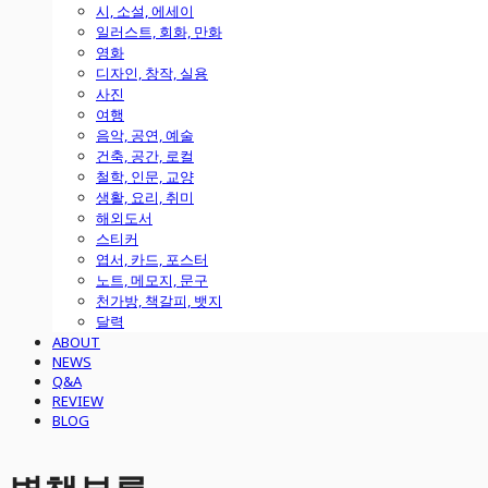
시, 소설, 에세이
일러스트, 회화, 만화
영화
디자인, 창작, 실용
사진
여행
음악, 공연, 예술
건축, 공간, 로컬
철학, 인문, 교양
생활, 요리, 취미
해외도서
스티커
엽서, 카드, 포스터
노트, 메모지, 문구
천가방, 책갈피, 뱃지
달력
ABOUT
NEWS
Q&A
REVIEW
BLOG