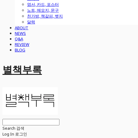
엽서, 카드, 포스터
노트, 메모지, 문구
천가방, 책갈피, 뱃지
달력
ABOUT
NEWS
Q&A
REVIEW
BLOG
별책부록
Search
검색
Log In
로그인