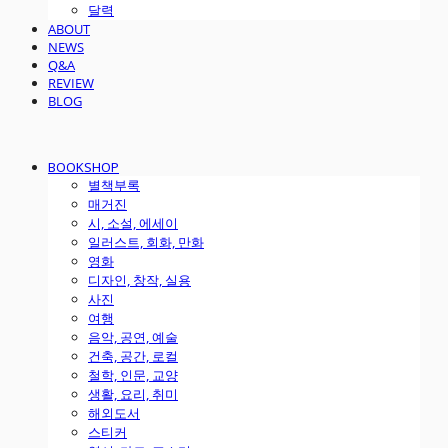
달력
ABOUT
NEWS
Q&A
REVIEW
BLOG
BOOKSHOP
별책부록
매거진
시, 소설, 에세이
일러스트, 회화, 만화
영화
디자인, 창작, 실용
사진
여행
음악, 공연, 예술
건축, 공간, 로컬
철학, 인문, 교양
생활, 요리, 취미
해외도서
스티커