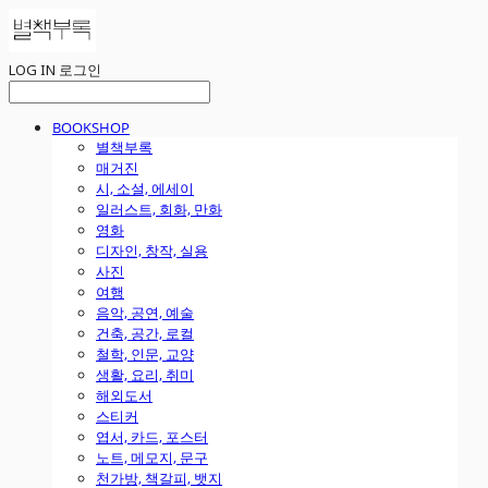
LOG IN
로그인
BOOKSHOP
별책부록
매거진
시, 소설, 에세이
일러스트, 회화, 만화
영화
디자인, 창작, 실용
사진
여행
음악, 공연, 예술
건축, 공간, 로컬
철학, 인문, 교양
생활, 요리, 취미
해외도서
스티커
엽서, 카드, 포스터
노트, 메모지, 문구
천가방, 책갈피, 뱃지