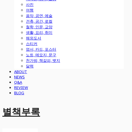
사진
여행
음악, 공연, 예술
건축, 공간, 로컬
철학, 인문, 교양
생활, 요리, 취미
해외도서
스티커
엽서, 카드, 포스터
노트, 메모지, 문구
천가방, 책갈피, 뱃지
달력
ABOUT
NEWS
Q&A
REVIEW
BLOG
별책부록