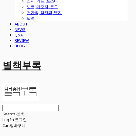
엽서, 카드, 포스터
노트, 메모지, 문구
천가방, 책갈피, 뱃지
달력
ABOUT
NEWS
Q&A
REVIEW
BLOG
별책부록
Search
검색
Log In
로그인
Cart
장바구니