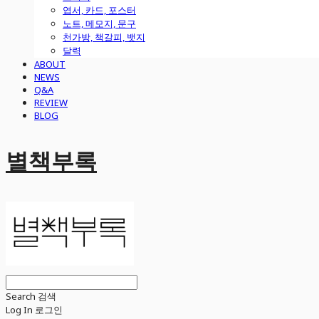
엽서, 카드, 포스터
노트, 메모지, 문구
천가방, 책갈피, 뱃지
달력
ABOUT
NEWS
Q&A
REVIEW
BLOG
별책부록
Search
검색
Log In
로그인