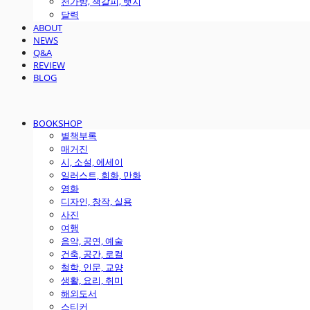
천가방, 책갈피, 뱃지
달력
ABOUT
NEWS
Q&A
REVIEW
BLOG
BOOKSHOP
별책부록
매거진
시, 소설, 에세이
일러스트, 회화, 만화
영화
디자인, 창작, 실용
사진
여행
음악, 공연, 예술
건축, 공간, 로컬
철학, 인문, 교양
생활, 요리, 취미
해외도서
스티커