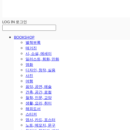
LOG IN
로그인
BOOKSHOP
별책부록
매거진
시, 소설, 에세이
일러스트, 회화, 만화
영화
디자인, 창작, 실용
사진
여행
음악, 공연, 예술
건축, 공간, 로컬
철학, 인문, 교양
생활, 요리, 취미
해외도서
스티커
엽서, 카드, 포스터
노트, 메모지, 문구