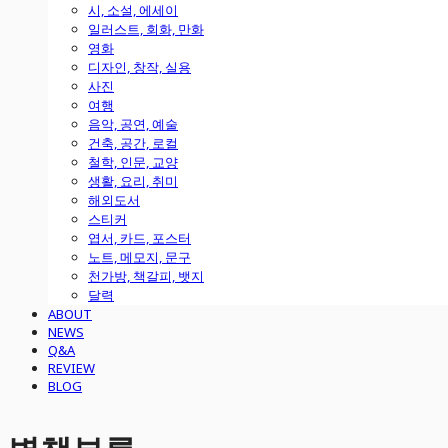
시, 소설, 에세이
일러스트, 회화, 만화
영화
디자인, 창작, 실용
사진
여행
음악, 공연, 예술
건축, 공간, 로컬
철학, 인문, 교양
생활, 요리, 취미
해외도서
스티커
엽서, 카드, 포스터
노트, 메모지, 문구
천가방, 책갈피, 뱃지
달력
ABOUT
NEWS
Q&A
REVIEW
BLOG