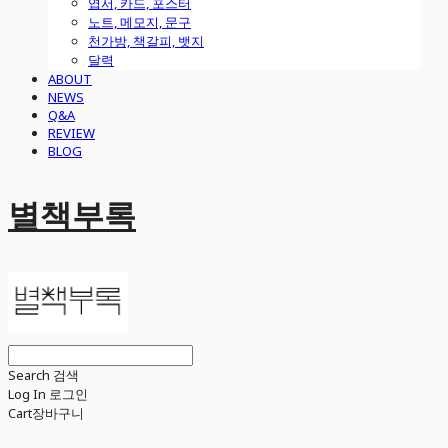
엽서, 카드, 포스터
노트, 메모지, 문구
천가방, 책갈피, 뱃지
달력
ABOUT
NEWS
Q&A
REVIEW
BLOG
별책부록
Search
검색
Log In
로그인
Cart
장바구니