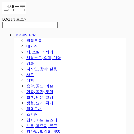
LOG IN
로그인
BOOKSHOP
별책부록
매거진
시, 소설, 에세이
일러스트, 회화, 만화
영화
디자인, 창작, 실용
사진
여행
음악, 공연, 예술
건축, 공간, 로컬
철학, 인문, 교양
생활, 요리, 취미
해외도서
스티커
엽서, 카드, 포스터
노트, 메모지, 문구
천가방, 책갈피, 뱃지