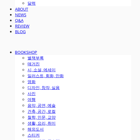
달력
ABOUT
NEWS
Q&A
REVIEW
BLOG
BOOKSHOP
별책부록
매거진
시, 소설, 에세이
일러스트, 회화, 만화
영화
디자인, 창작, 실용
사진
여행
음악, 공연, 예술
건축, 공간, 로컬
철학, 인문, 교양
생활, 요리, 취미
해외도서
스티커