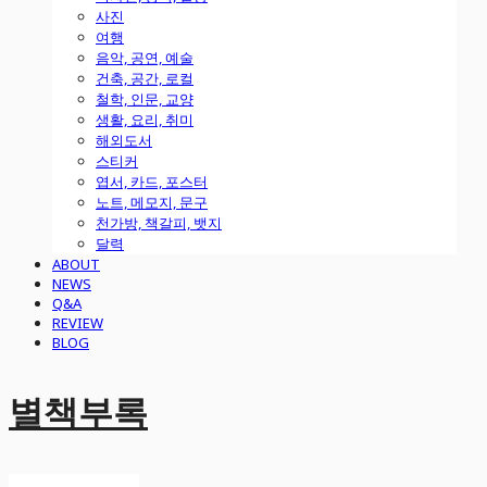
사진
여행
음악, 공연, 예술
건축, 공간, 로컬
철학, 인문, 교양
생활, 요리, 취미
해외도서
스티커
엽서, 카드, 포스터
노트, 메모지, 문구
천가방, 책갈피, 뱃지
달력
ABOUT
NEWS
Q&A
REVIEW
BLOG
별책부록