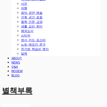
사진
여행
음악, 공연, 예술
건축, 공간, 로컬
철학, 인문, 교양
생활, 요리, 취미
해외도서
스티커
엽서, 카드, 포스터
노트, 메모지, 문구
천가방, 책갈피, 뱃지
달력
ABOUT
NEWS
Q&A
REVIEW
BLOG
별책부록