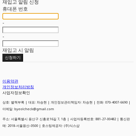
재입고 알림 신청
휴대폰 번호
-
-
재입고 시 알림
신청하기
이용약관
개인정보처리방침
사업자정보확인
상호: 별책부록 | 대표: 차승현 | 개인정보관리책임자: 차승현 | 전화: 070-4007-6690 |
이메일: byeolcheck@gmail.com
주소: 서울특별시 용산구 신흥로16길 7, 1층 | 사업자등록번호:
881-27-00482
| 통신판
매:
2018-서울용산-0500
| 호스팅제공자: (주)식스샵