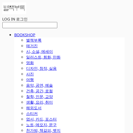
LOG IN
로그인
BOOKSHOP
별책부록
매거진
시, 소설, 에세이
일러스트, 회화, 만화
영화
디자인, 창작, 실용
사진
여행
음악, 공연, 예술
건축, 공간, 로컬
철학, 인문, 교양
생활, 요리, 취미
해외도서
스티커
엽서, 카드, 포스터
노트, 메모지, 문구
천가방, 책갈피, 뱃지