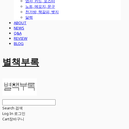
엽서, 카드, 포스터
노트, 메모지, 문구
천가방, 책갈피, 뱃지
달력
ABOUT
NEWS
Q&A
REVIEW
BLOG
별책부록
Search
검색
Log In
로그인
Cart
장바구니