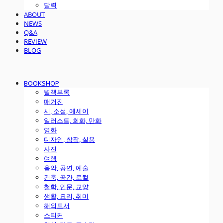
달력
ABOUT
NEWS
Q&A
REVIEW
BLOG
BOOKSHOP
별책부록
매거진
시, 소설, 에세이
일러스트, 회화, 만화
영화
디자인, 창작, 실용
사진
여행
음악, 공연, 예술
건축, 공간, 로컬
철학, 인문, 교양
생활, 요리, 취미
해외도서
스티커