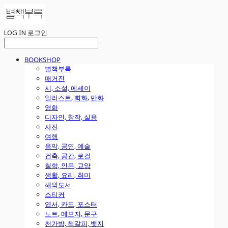
LOG IN
로그인
BOOKSHOP
별책부록
매거진
시, 소설, 에세이
일러스트, 회화, 만화
영화
디자인, 창작, 실용
사진
여행
음악, 공연, 예술
건축, 공간, 로컬
철학, 인문, 교양
생활, 요리, 취미
해외도서
스티커
엽서, 카드, 포스터
노트, 메모지, 문구
천가방, 책갈피, 뱃지