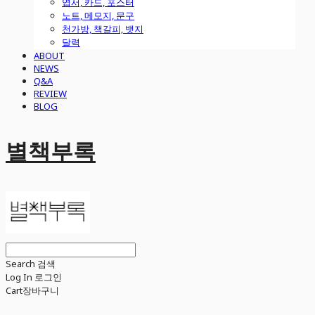
엽서, 카드, 포스터
노트, 메모지, 문구
천가방, 책갈피, 뱃지
달력
ABOUT
NEWS
Q&A
REVIEW
BLOG
별책부록
Search
검색
Log In
로그인
Cart
장바구니