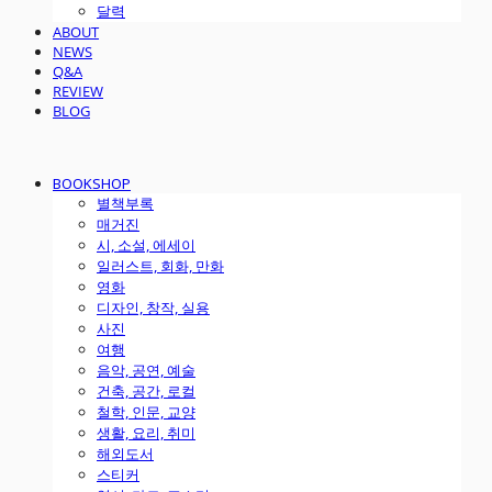
달력
ABOUT
NEWS
Q&A
REVIEW
BLOG
BOOKSHOP
별책부록
매거진
시, 소설, 에세이
일러스트, 회화, 만화
영화
디자인, 창작, 실용
사진
여행
음악, 공연, 예술
건축, 공간, 로컬
철학, 인문, 교양
생활, 요리, 취미
해외도서
스티커