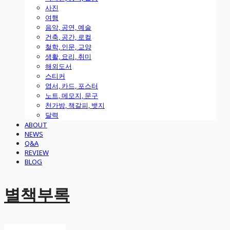
사진
여행
음악, 공연, 예술
건축, 공간, 로컬
철학, 인문, 교양
생활, 요리, 취미
해외도서
스티커
엽서, 카드, 포스터
노트, 메모지, 문구
천가방, 책갈피, 뱃지
달력
ABOUT
NEWS
Q&A
REVIEW
BLOG
별책부록