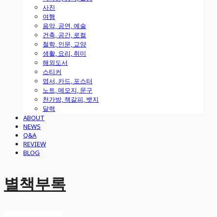
사진
여행
음악, 공연, 예술
건축, 공간, 로컬
철학, 인문, 교양
생활, 요리, 취미
해외도서
스티커
엽서, 카드, 포스터
노트, 메모지, 문구
천가방, 책갈피, 뱃지
달력
ABOUT
NEWS
Q&A
REVIEW
BLOG
별책부록