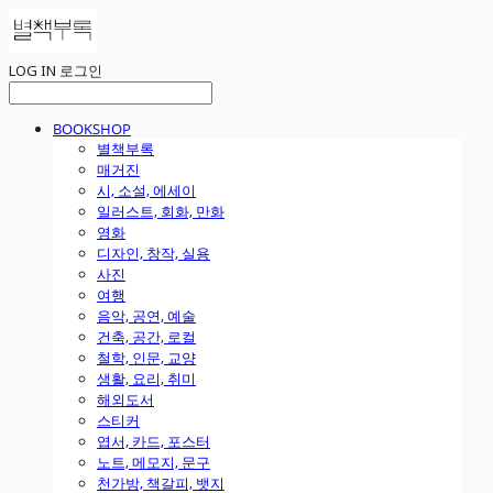
LOG IN
로그인
BOOKSHOP
별책부록
매거진
시, 소설, 에세이
일러스트, 회화, 만화
영화
디자인, 창작, 실용
사진
여행
음악, 공연, 예술
건축, 공간, 로컬
철학, 인문, 교양
생활, 요리, 취미
해외도서
스티커
엽서, 카드, 포스터
노트, 메모지, 문구
천가방, 책갈피, 뱃지