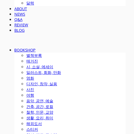
달력
ABOUT
NEWS
Q&A
REVIEW
BLOG
BOOKSHOP
별책부록
매거진
시, 소설, 에세이
일러스트, 회화, 만화
영화
디자인, 창작, 실용
사진
여행
음악, 공연, 예술
건축, 공간, 로컬
철학, 인문, 교양
생활, 요리, 취미
해외도서
스티커