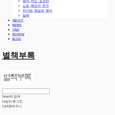
엽서, 카드, 포스터
노트, 메모지, 문구
천가방, 책갈피, 뱃지
달력
ABOUT
NEWS
Q&A
REVIEW
BLOG
별책부록
Search
검색
Log In
로그인
Cart
장바구니