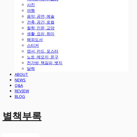
사진
여행
음악, 공연, 예술
건축, 공간, 로컬
철학, 인문, 교양
생활, 요리, 취미
해외도서
스티커
엽서, 카드, 포스터
노트, 메모지, 문구
천가방, 책갈피, 뱃지
달력
ABOUT
NEWS
Q&A
REVIEW
BLOG
별책부록