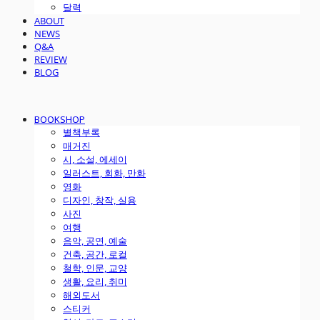
달력
ABOUT
NEWS
Q&A
REVIEW
BLOG
BOOKSHOP
별책부록
매거진
시, 소설, 에세이
일러스트, 회화, 만화
영화
디자인, 창작, 실용
사진
여행
음악, 공연, 예술
건축, 공간, 로컬
철학, 인문, 교양
생활, 요리, 취미
해외도서
스티커