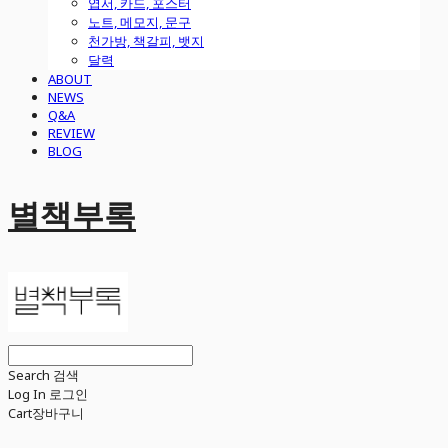
엽서, 카드, 포스터
노트, 메모지, 문구
천가방, 책갈피, 뱃지
달력
ABOUT
NEWS
Q&A
REVIEW
BLOG
별책부록
Search
검색
Log In
로그인
Cart
장바구니