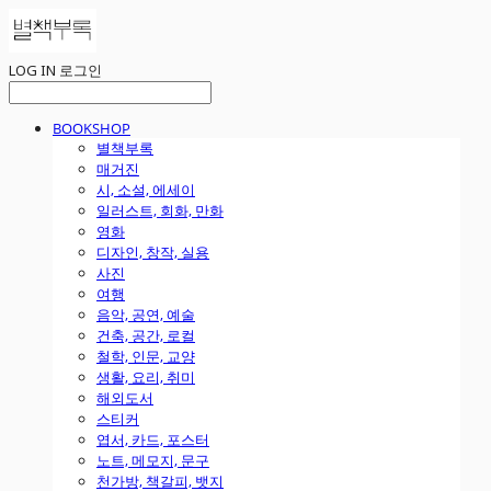
LOG IN
로그인
BOOKSHOP
별책부록
매거진
시, 소설, 에세이
일러스트, 회화, 만화
영화
디자인, 창작, 실용
사진
여행
음악, 공연, 예술
건축, 공간, 로컬
철학, 인문, 교양
생활, 요리, 취미
해외도서
스티커
엽서, 카드, 포스터
노트, 메모지, 문구
천가방, 책갈피, 뱃지