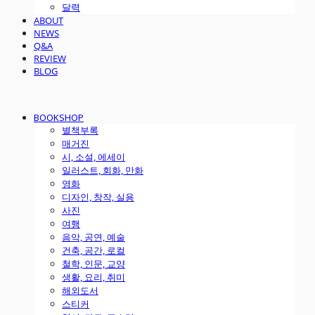
달력
ABOUT
NEWS
Q&A
REVIEW
BLOG
BOOKSHOP
별책부록
매거진
시, 소설, 에세이
일러스트, 회화, 만화
영화
디자인, 창작, 실용
사진
여행
음악, 공연, 예술
건축, 공간, 로컬
철학, 인문, 교양
생활, 요리, 취미
해외도서
스티커