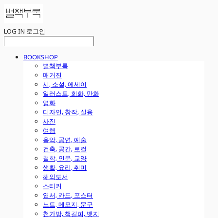
LOG IN
로그인
BOOKSHOP
별책부록
매거진
시, 소설, 에세이
일러스트, 회화, 만화
영화
디자인, 창작, 실용
사진
여행
음악, 공연, 예술
건축, 공간, 로컬
철학, 인문, 교양
생활, 요리, 취미
해외도서
스티커
엽서, 카드, 포스터
노트, 메모지, 문구
천가방, 책갈피, 뱃지