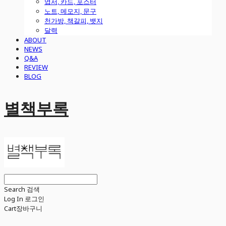
엽서, 카드, 포스터
노트, 메모지, 문구
천가방, 책갈피, 뱃지
달력
ABOUT
NEWS
Q&A
REVIEW
BLOG
별책부록
Search
검색
Log In
로그인
Cart
장바구니