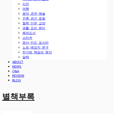
사진
여행
음악, 공연, 예술
건축, 공간, 로컬
철학, 인문, 교양
생활, 요리, 취미
해외도서
스티커
엽서, 카드, 포스터
노트, 메모지, 문구
천가방, 책갈피, 뱃지
달력
ABOUT
NEWS
Q&A
REVIEW
BLOG
별책부록