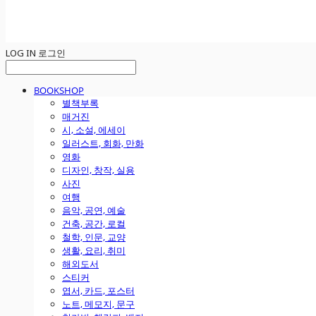
LOG IN
로그인
BOOKSHOP
별책부록
매거진
시, 소설, 에세이
일러스트, 회화, 만화
영화
디자인, 창작, 실용
사진
여행
음악, 공연, 예술
건축, 공간, 로컬
철학, 인문, 교양
생활, 요리, 취미
해외도서
스티커
엽서, 카드, 포스터
노트, 메모지, 문구