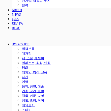
천가방, 책갈피, 뱃지
달력
ABOUT
NEWS
Q&A
REVIEW
BLOG
BOOKSHOP
별책부록
매거진
시, 소설, 에세이
일러스트, 회화, 만화
영화
디자인, 창작, 실용
사진
여행
음악, 공연, 예술
건축, 공간, 로컬
철학, 인문, 교양
생활, 요리, 취미
해외도서
스티커