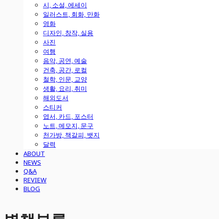
시, 소설, 에세이
일러스트, 회화, 만화
영화
디자인, 창작, 실용
사진
여행
음악, 공연, 예술
건축, 공간, 로컬
철학, 인문, 교양
생활, 요리, 취미
해외도서
스티커
엽서, 카드, 포스터
노트, 메모지, 문구
천가방, 책갈피, 뱃지
달력
ABOUT
NEWS
Q&A
REVIEW
BLOG