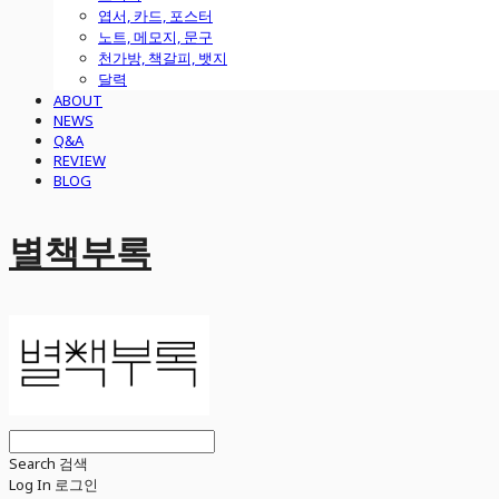
엽서, 카드, 포스터
노트, 메모지, 문구
천가방, 책갈피, 뱃지
달력
ABOUT
NEWS
Q&A
REVIEW
BLOG
별책부록
Search
검색
Log In
로그인