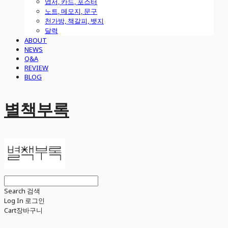
엽서, 카드, 포스터
노트, 메모지, 문구
천가방, 책갈피, 뱃지
달력
ABOUT
NEWS
Q&A
REVIEW
BLOG
별책부록
Search
검색
Log In
로그인
Cart
장바구니