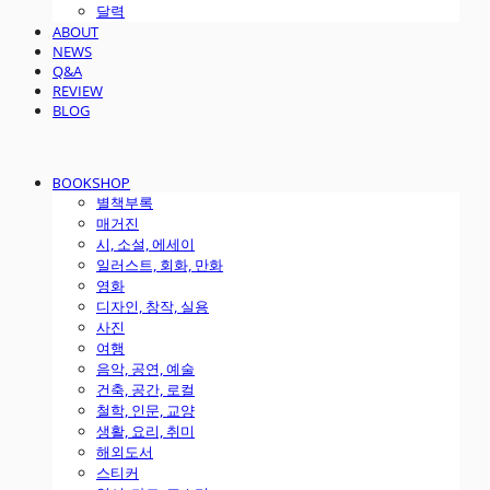
달력
ABOUT
NEWS
Q&A
REVIEW
BLOG
BOOKSHOP
별책부록
매거진
시, 소설, 에세이
일러스트, 회화, 만화
영화
디자인, 창작, 실용
사진
여행
음악, 공연, 예술
건축, 공간, 로컬
철학, 인문, 교양
생활, 요리, 취미
해외도서
스티커