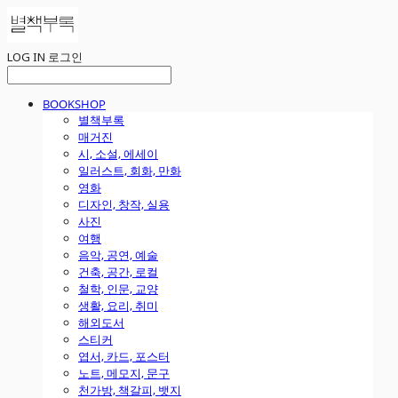
LOG IN
로그인
BOOKSHOP
별책부록
매거진
시, 소설, 에세이
일러스트, 회화, 만화
영화
디자인, 창작, 실용
사진
여행
음악, 공연, 예술
건축, 공간, 로컬
철학, 인문, 교양
생활, 요리, 취미
해외도서
스티커
엽서, 카드, 포스터
노트, 메모지, 문구
천가방, 책갈피, 뱃지