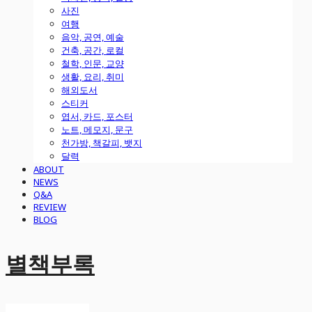
사진
여행
음악, 공연, 예술
건축, 공간, 로컬
철학, 인문, 교양
생활, 요리, 취미
해외도서
스티커
엽서, 카드, 포스터
노트, 메모지, 문구
천가방, 책갈피, 뱃지
달력
ABOUT
NEWS
Q&A
REVIEW
BLOG
별책부록