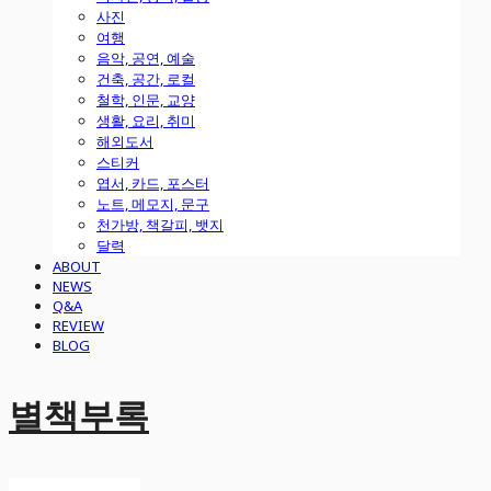
사진
여행
음악, 공연, 예술
건축, 공간, 로컬
철학, 인문, 교양
생활, 요리, 취미
해외도서
스티커
엽서, 카드, 포스터
노트, 메모지, 문구
천가방, 책갈피, 뱃지
달력
ABOUT
NEWS
Q&A
REVIEW
BLOG
별책부록