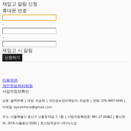
재입고 알림 신청
휴대폰 번호
-
-
재입고 시 알림
신청하기
이용약관
개인정보처리방침
사업자정보확인
상호: 별책부록 | 대표: 차승현 | 개인정보관리책임자: 차승현 | 전화: 070-4007-6690 |
이메일: byeolcheck@gmail.com
주소: 서울특별시 용산구 신흥로16길 7, 1층 | 사업자등록번호:
881-27-00482
| 통신판
매:
2018-서울용산-0500
| 호스팅제공자: (주)식스샵