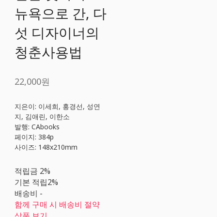
뉴욕으로 간, 다
섯 디자이너의
청춘사용법
22,000원
지은이: 이세희, 홍경선, 성연
지, 김애린, 이한소
발행: CAbooks
페이지: 384p
사이즈: 148x210mm
적립금
2%
기본 적립
2%
배송비
-
함께 구매 시 배송비 절약
상품 보기