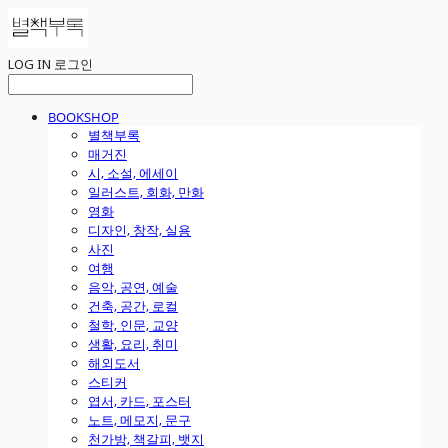
LOG IN
로그인
BOOKSHOP
별책부록
매거진
시, 소설, 에세이
일러스트, 회화, 만화
영화
디자인, 창작, 실용
사진
여행
음악, 공연, 예술
건축, 공간, 로컬
철학, 인문, 교양
생활, 요리, 취미
해외도서
스티커
엽서, 카드, 포스터
노트, 메모지, 문구
천가방, 책갈피, 뱃지