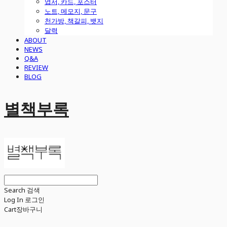
엽서, 카드, 포스터
노트, 메모지, 문구
천가방, 책갈피, 뱃지
달력
ABOUT
NEWS
Q&A
REVIEW
BLOG
별책부록
Search
검색
Log In
로그인
Cart
장바구니