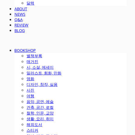
달력
ABOUT
NEWS
Q&A
REVIEW
BLOG
BOOKSHOP
별책부록
매거진
시, 소설, 에세이
일러스트, 회화, 만화
영화
디자인, 창작, 실용
사진
여행
음악, 공연, 예술
건축, 공간, 로컬
철학, 인문, 교양
생활, 요리, 취미
해외도서
스티커