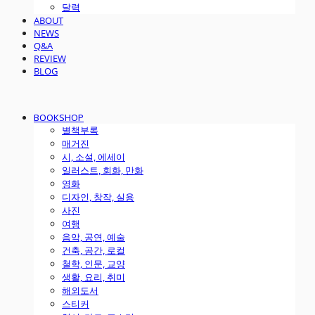
달력
ABOUT
NEWS
Q&A
REVIEW
BLOG
BOOKSHOP
별책부록
매거진
시, 소설, 에세이
일러스트, 회화, 만화
영화
디자인, 창작, 실용
사진
여행
음악, 공연, 예술
건축, 공간, 로컬
철학, 인문, 교양
생활, 요리, 취미
해외도서
스티커