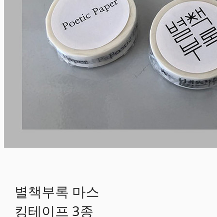
별책부록 마스
킹테이프 3종