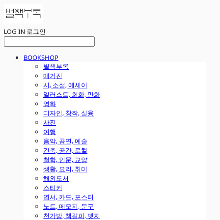
LOG IN
로그인
BOOKSHOP
별책부록
매거진
시, 소설, 에세이
일러스트, 회화, 만화
영화
디자인, 창작, 실용
사진
여행
음악, 공연, 예술
건축, 공간, 로컬
철학, 인문, 교양
생활, 요리, 취미
해외도서
스티커
엽서, 카드, 포스터
노트, 메모지, 문구
천가방, 책갈피, 뱃지