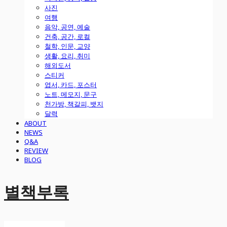
사진
여행
음악, 공연, 예술
건축, 공간, 로컬
철학, 인문, 교양
생활, 요리, 취미
해외도서
스티커
엽서, 카드, 포스터
노트, 메모지, 문구
천가방, 책갈피, 뱃지
달력
ABOUT
NEWS
Q&A
REVIEW
BLOG
별책부록