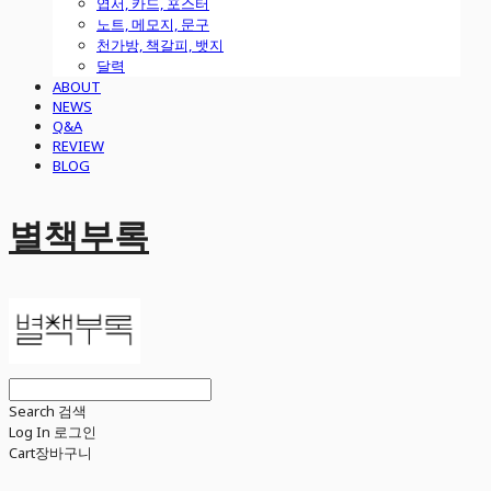
엽서, 카드, 포스터
노트, 메모지, 문구
천가방, 책갈피, 뱃지
달력
ABOUT
NEWS
Q&A
REVIEW
BLOG
별책부록
Search
검색
Log In
로그인
Cart
장바구니