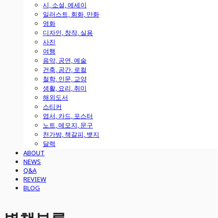
시, 소설, 에세이
일러스트, 회화, 만화
영화
디자인, 창작, 실용
사진
여행
음악, 공연, 예술
건축, 공간, 로컬
철학, 인문, 교양
생활, 요리, 취미
해외도서
스티커
엽서, 카드, 포스터
노트, 메모지, 문구
천가방, 책갈피, 뱃지
달력
ABOUT
NEWS
Q&A
REVIEW
BLOG