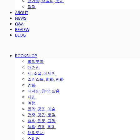
천가방, 책갈피, 뱃지
달력
ABOUT
NEWS
Q&A
REVIEW
BLOG
BOOKSHOP
별책부록
매거진
시, 소설, 에세이
일러스트, 회화, 만화
영화
디자인, 창작, 실용
사진
여행
음악, 공연, 예술
건축, 공간, 로컬
철학, 인문, 교양
생활, 요리, 취미
해외도서
스티커