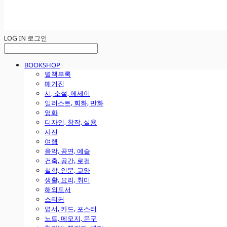
LOG IN
로그인
BOOKSHOP
별책부록
매거진
시, 소설, 에세이
일러스트, 회화, 만화
영화
디자인, 창작, 실용
사진
여행
음악, 공연, 예술
건축, 공간, 로컬
철학, 인문, 교양
생활, 요리, 취미
해외도서
스티커
엽서, 카드, 포스터
노트, 메모지, 문구