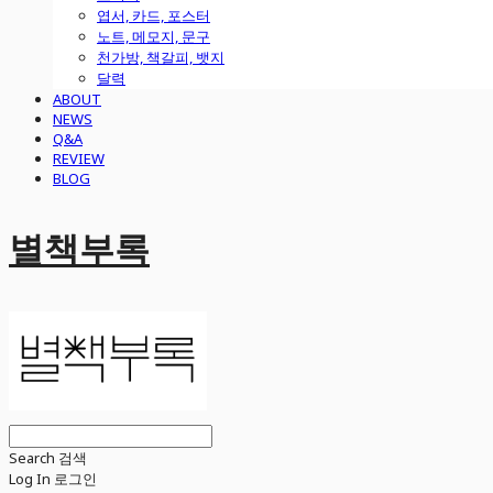
엽서, 카드, 포스터
노트, 메모지, 문구
천가방, 책갈피, 뱃지
달력
ABOUT
NEWS
Q&A
REVIEW
BLOG
별책부록
Search
검색
Log In
로그인