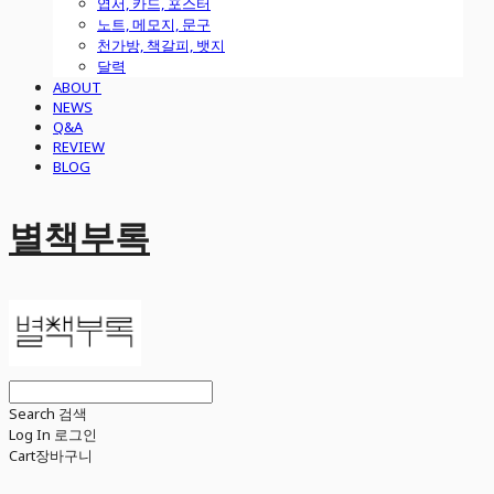
엽서, 카드, 포스터
노트, 메모지, 문구
천가방, 책갈피, 뱃지
달력
ABOUT
NEWS
Q&A
REVIEW
BLOG
별책부록
Search
검색
Log In
로그인
Cart
장바구니