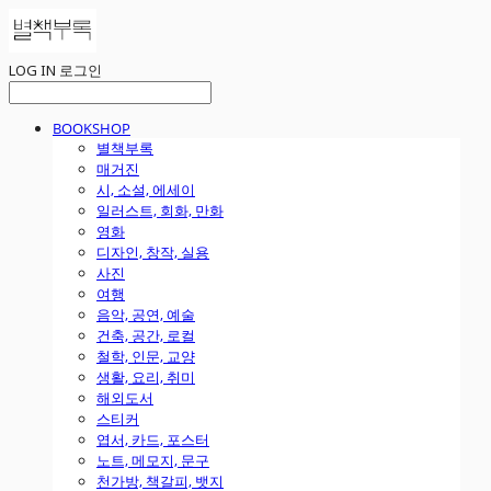
LOG IN
로그인
BOOKSHOP
별책부록
매거진
시, 소설, 에세이
일러스트, 회화, 만화
영화
디자인, 창작, 실용
사진
여행
음악, 공연, 예술
건축, 공간, 로컬
철학, 인문, 교양
생활, 요리, 취미
해외도서
스티커
엽서, 카드, 포스터
노트, 메모지, 문구
천가방, 책갈피, 뱃지