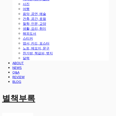
사진
여행
음악, 공연, 예술
건축, 공간, 로컬
철학, 인문, 교양
생활, 요리, 취미
해외도서
스티커
엽서, 카드, 포스터
노트, 메모지, 문구
천가방, 책갈피, 뱃지
달력
ABOUT
NEWS
Q&A
REVIEW
BLOG
별책부록