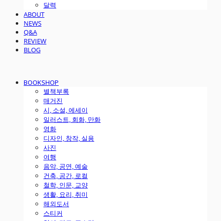
달력
ABOUT
NEWS
Q&A
REVIEW
BLOG
BOOKSHOP
별책부록
매거진
시, 소설, 에세이
일러스트, 회화, 만화
영화
디자인, 창작, 실용
사진
여행
음악, 공연, 예술
건축, 공간, 로컬
철학, 인문, 교양
생활, 요리, 취미
해외도서
스티커