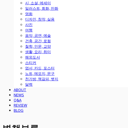
시, 소설, 에세이
일러스트, 회화, 만화
영화
디자인, 창작, 실용
사진
여행
음악, 공연, 예술
건축, 공간, 로컬
철학, 인문, 교양
생활, 요리, 취미
해외도서
스티커
엽서, 카드, 포스터
노트, 메모지, 문구
천가방, 책갈피, 뱃지
달력
ABOUT
NEWS
Q&A
REVIEW
BLOG