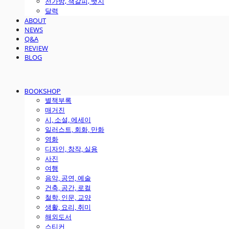
천가방, 책갈피, 뱃지
달력
ABOUT
NEWS
Q&A
REVIEW
BLOG
BOOKSHOP
별책부록
매거진
시, 소설, 에세이
일러스트, 회화, 만화
영화
디자인, 창작, 실용
사진
여행
음악, 공연, 예술
건축, 공간, 로컬
철학, 인문, 교양
생활, 요리, 취미
해외도서
스티커