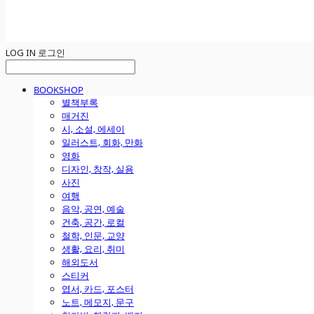
LOG IN
로그인
BOOKSHOP
별책부록
매거진
시, 소설, 에세이
일러스트, 회화, 만화
영화
디자인, 창작, 실용
사진
여행
음악, 공연, 예술
건축, 공간, 로컬
철학, 인문, 교양
생활, 요리, 취미
해외도서
스티커
엽서, 카드, 포스터
노트, 메모지, 문구