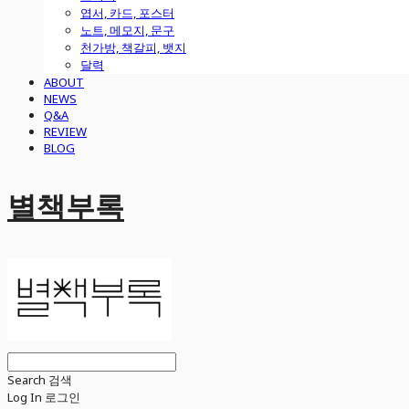
엽서, 카드, 포스터
노트, 메모지, 문구
천가방, 책갈피, 뱃지
달력
ABOUT
NEWS
Q&A
REVIEW
BLOG
별책부록
Search
검색
Log In
로그인