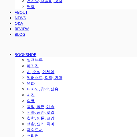
천가방, 책갈피, 뱃지
달력
ABOUT
NEWS
Q&A
REVIEW
BLOG
BOOKSHOP
별책부록
매거진
시, 소설, 에세이
일러스트, 회화, 만화
영화
디자인, 창작, 실용
사진
여행
음악, 공연, 예술
건축, 공간, 로컬
철학, 인문, 교양
생활, 요리, 취미
해외도서
스티커