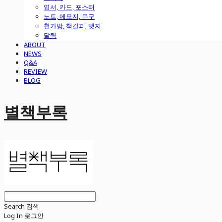
엽서, 카드, 포스터
노트, 메모지, 문구
천가방, 책갈피, 뱃지
달력
ABOUT
NEWS
Q&A
REVIEW
BLOG
별책부록
Search
검색
Log In
로그인