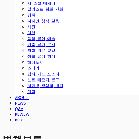
시, 소설, 에세이
일러스트, 회화, 만화
영화
디자인, 창작, 실용
사진
여행
음악, 공연, 예술
건축, 공간, 로컬
철학, 인문, 교양
생활, 요리, 취미
해외도서
스티커
엽서, 카드, 포스터
노트, 메모지, 문구
천가방, 책갈피, 뱃지
달력
ABOUT
NEWS
Q&A
REVIEW
BLOG