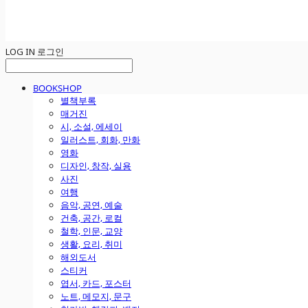
LOG IN
로그인
BOOKSHOP
별책부록
매거진
시, 소설, 에세이
일러스트, 회화, 만화
영화
디자인, 창작, 실용
사진
여행
음악, 공연, 예술
건축, 공간, 로컬
철학, 인문, 교양
생활, 요리, 취미
해외도서
스티커
엽서, 카드, 포스터
노트, 메모지, 문구