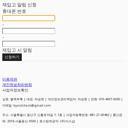
재입고 알림 신청
휴대폰 번호
-
-
재입고 시 알림
신청하기
이용약관
개인정보처리방침
사업자정보확인
상호: 별책부록 | 대표: 차승현 | 개인정보관리책임자: 차승현 | 전화: 070-4007-6690 |
이메일: byeolcheck@gmail.com
주소: 서울특별시 용산구 신흥로16길 7, 1층 | 사업자등록번호:
881-27-00482
| 통신판
매:
2018-서울용산-0500
| 호스팅제공자: (주)식스샵