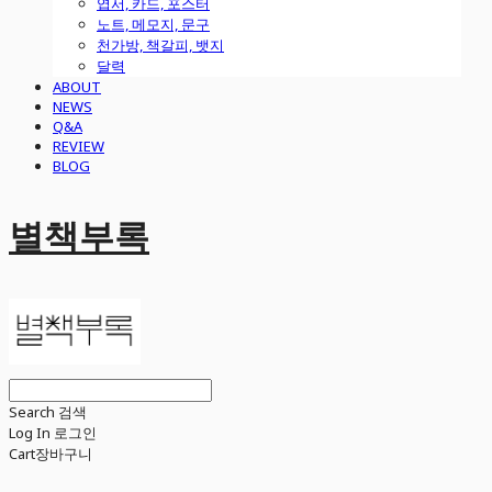
엽서, 카드, 포스터
노트, 메모지, 문구
천가방, 책갈피, 뱃지
달력
ABOUT
NEWS
Q&A
REVIEW
BLOG
별책부록
Search
검색
Log In
로그인
Cart
장바구니