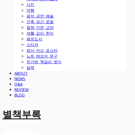
사진
여행
음악, 공연, 예술
건축, 공간, 로컬
철학, 인문, 교양
생활, 요리, 취미
해외도서
스티커
엽서, 카드, 포스터
노트, 메모지, 문구
천가방, 책갈피, 뱃지
달력
ABOUT
NEWS
Q&A
REVIEW
BLOG
별책부록