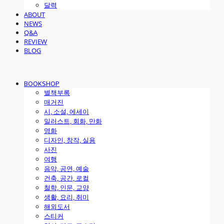
달력
ABOUT
NEWS
Q&A
REVIEW
BLOG
BOOKSHOP
별책부록
매거진
시, 소설, 에세이
일러스트, 회화, 만화
영화
디자인, 창작, 실용
사진
여행
음악, 공연, 예술
건축, 공간, 로컬
철학, 인문, 교양
생활, 요리, 취미
해외도서
스티커