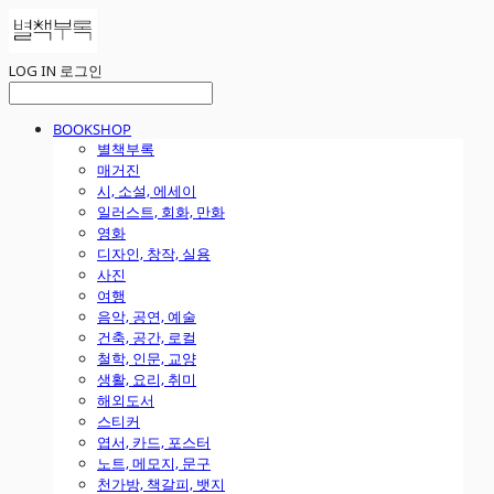
LOG IN
로그인
BOOKSHOP
별책부록
매거진
시, 소설, 에세이
일러스트, 회화, 만화
영화
디자인, 창작, 실용
사진
여행
음악, 공연, 예술
건축, 공간, 로컬
철학, 인문, 교양
생활, 요리, 취미
해외도서
스티커
엽서, 카드, 포스터
노트, 메모지, 문구
천가방, 책갈피, 뱃지