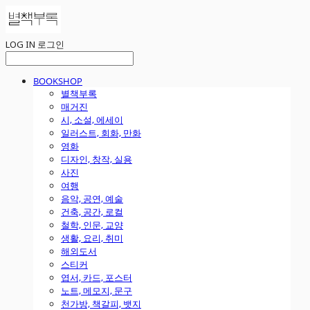
LOG IN
로그인
BOOKSHOP
별책부록
매거진
시, 소설, 에세이
일러스트, 회화, 만화
영화
디자인, 창작, 실용
사진
여행
음악, 공연, 예술
건축, 공간, 로컬
철학, 인문, 교양
생활, 요리, 취미
해외도서
스티커
엽서, 카드, 포스터
노트, 메모지, 문구
천가방, 책갈피, 뱃지