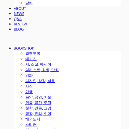
달력
ABOUT
NEWS
Q&A
REVIEW
BLOG
BOOKSHOP
별책부록
매거진
시, 소설, 에세이
일러스트, 회화, 만화
영화
디자인, 창작, 실용
사진
여행
음악, 공연, 예술
건축, 공간, 로컬
철학, 인문, 교양
생활, 요리, 취미
해외도서
스티커