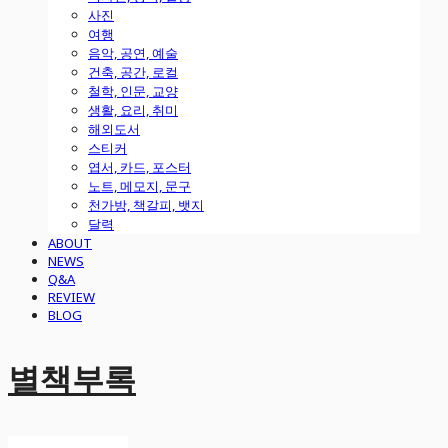
사진
여행
음악, 공연, 예술
건축, 공간, 로컬
철학, 인문, 교양
생활, 요리, 취미
해외도서
스티커
엽서, 카드, 포스터
노트, 메모지, 문구
천가방, 책갈피, 뱃지
달력
ABOUT
NEWS
Q&A
REVIEW
BLOG
별책부록