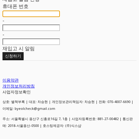
휴대폰 번호
-
-
재입고 시 알림
신청하기
이용약관
개인정보처리방침
사업자정보확인
상호: 별책부록 | 대표: 차승현 | 개인정보관리책임자: 차승현 | 전화: 070-4007-6690 |
이메일: byeolcheck@gmail.com
주소: 서울특별시 용산구 신흥로16길 7, 1층 | 사업자등록번호:
881-27-00482
| 통신판
매:
2018-서울용산-0500
| 호스팅제공자: (주)식스샵