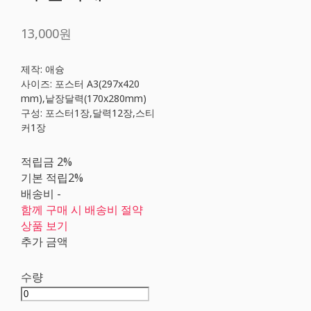
13,000원
제작: 애슝
사이즈: 포스터 A3(297x420
mm),낱장달력(170x280mm)
구성: 포스터1장,달력12장,스티
커1장
적립금
2%
기본 적립
2%
배송비
-
함께 구매 시 배송비 절약
상품 보기
추가 금액
수량