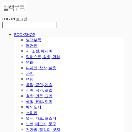
LOG IN
로그인
BOOKSHOP
별책부록
매거진
시, 소설, 에세이
일러스트, 회화, 만화
영화
디자인, 창작, 실용
사진
여행
음악, 공연, 예술
건축, 공간, 로컬
철학, 인문, 교양
생활, 요리, 취미
해외도서
스티커
엽서, 카드, 포스터
노트, 메모지, 문구
천가방, 책갈피, 뱃지