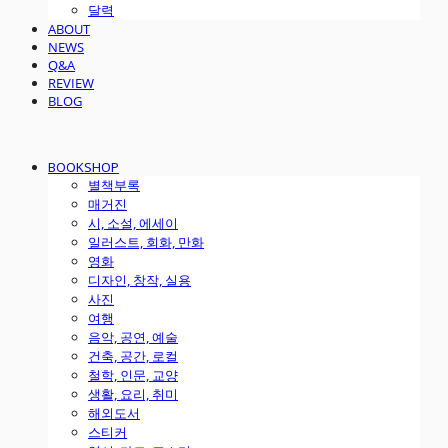
달력
ABOUT
NEWS
Q&A
REVIEW
BLOG
BOOKSHOP
별책부록
매거진
시, 소설, 에세이
일러스트, 회화, 만화
영화
디자인, 창작, 실용
사진
여행
음악, 공연, 예술
건축, 공간, 로컬
철학, 인문, 교양
생활, 요리, 취미
해외도서
스티커