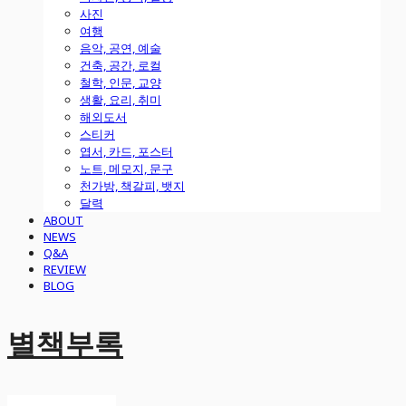
사진
여행
음악, 공연, 예술
건축, 공간, 로컬
철학, 인문, 교양
생활, 요리, 취미
해외도서
스티커
엽서, 카드, 포스터
노트, 메모지, 문구
천가방, 책갈피, 뱃지
달력
ABOUT
NEWS
Q&A
REVIEW
BLOG
별책부록