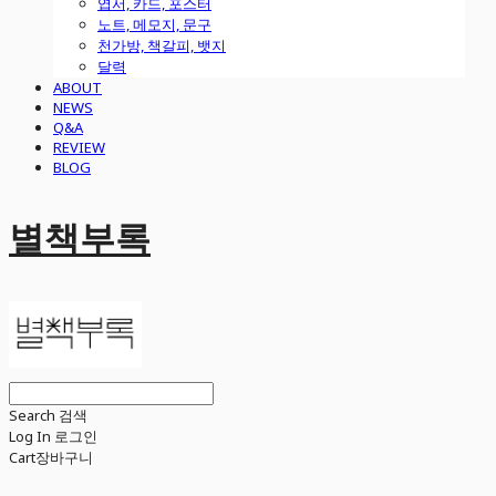
엽서, 카드, 포스터
노트, 메모지, 문구
천가방, 책갈피, 뱃지
달력
ABOUT
NEWS
Q&A
REVIEW
BLOG
별책부록
Search
검색
Log In
로그인
Cart
장바구니