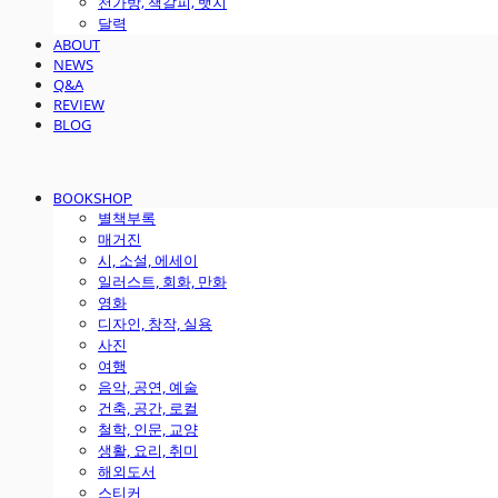
천가방, 책갈피, 뱃지
달력
ABOUT
NEWS
Q&A
REVIEW
BLOG
BOOKSHOP
별책부록
매거진
시, 소설, 에세이
일러스트, 회화, 만화
영화
디자인, 창작, 실용
사진
여행
음악, 공연, 예술
건축, 공간, 로컬
철학, 인문, 교양
생활, 요리, 취미
해외도서
스티커