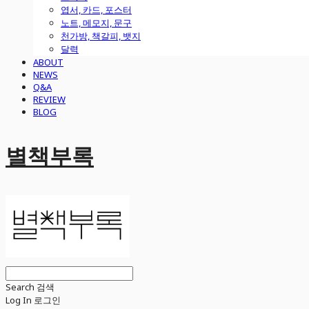
엽서, 카드, 포스터
노트, 메모지, 문구
천가방, 책갈피, 뱃지
달력
ABOUT
NEWS
Q&A
REVIEW
BLOG
별책부록
Search
검색
Log In
로그인