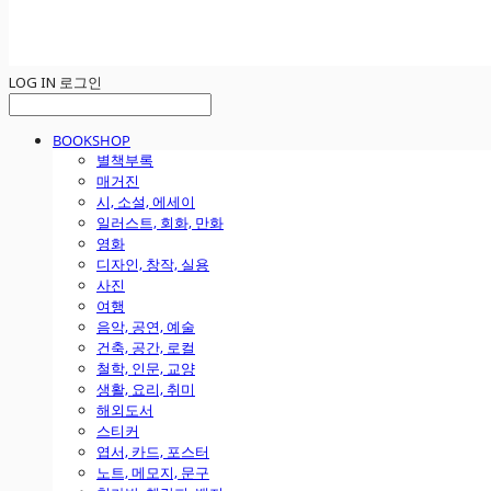
LOG IN
로그인
BOOKSHOP
별책부록
매거진
시, 소설, 에세이
일러스트, 회화, 만화
영화
디자인, 창작, 실용
사진
여행
음악, 공연, 예술
건축, 공간, 로컬
철학, 인문, 교양
생활, 요리, 취미
해외도서
스티커
엽서, 카드, 포스터
노트, 메모지, 문구