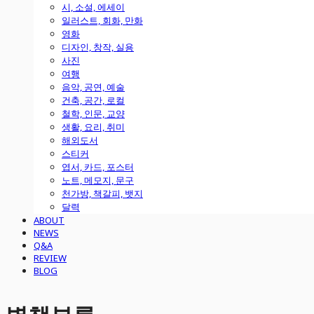
시, 소설, 에세이
일러스트, 회화, 만화
영화
디자인, 창작, 실용
사진
여행
음악, 공연, 예술
건축, 공간, 로컬
철학, 인문, 교양
생활, 요리, 취미
해외도서
스티커
엽서, 카드, 포스터
노트, 메모지, 문구
천가방, 책갈피, 뱃지
달력
ABOUT
NEWS
Q&A
REVIEW
BLOG