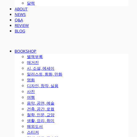
달력
ABOUT
NEWS
Q&A
REVIEW
BLOG
BOOKSHOP
별책부록
매거진
시, 소설, 에세이
일러스트, 회화, 만화
영화
디자인, 창작, 실용
사진
여행
음악, 공연, 예술
건축, 공간, 로컬
철학, 인문, 교양
생활, 요리, 취미
해외도서
스티커