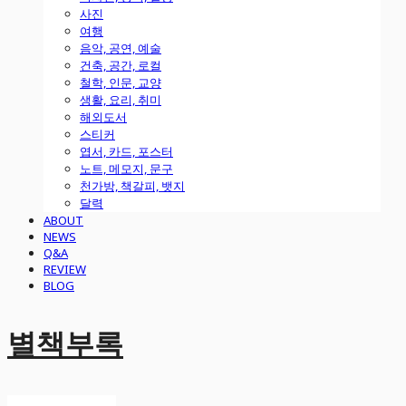
사진
여행
음악, 공연, 예술
건축, 공간, 로컬
철학, 인문, 교양
생활, 요리, 취미
해외도서
스티커
엽서, 카드, 포스터
노트, 메모지, 문구
천가방, 책갈피, 뱃지
달력
ABOUT
NEWS
Q&A
REVIEW
BLOG
별책부록