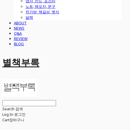
엽서, 카드, 포스터
노트, 메모지, 문구
천가방, 책갈피, 뱃지
달력
ABOUT
NEWS
Q&A
REVIEW
BLOG
별책부록
Search
검색
Log In
로그인
Cart
장바구니