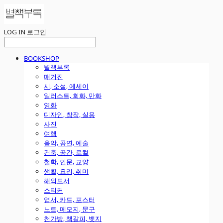
LOG IN
로그인
BOOKSHOP
별책부록
매거진
시, 소설, 에세이
일러스트, 회화, 만화
영화
디자인, 창작, 실용
사진
여행
음악, 공연, 예술
건축, 공간, 로컬
철학, 인문, 교양
생활, 요리, 취미
해외도서
스티커
엽서, 카드, 포스터
노트, 메모지, 문구
천가방, 책갈피, 뱃지