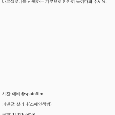
바르셀로나를 산책하는 기분으로 찬찬히 들여다봐 주세요.
사진: 에바 @spainfilm
펴낸곳: 살리다(스페인책방)
판형: 110x165mm