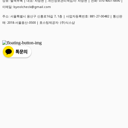
상호: 별책부록 | 대표: 차승현 | 개인정보관리책임자: 차승현 | 전화: 070-4007-6690 |
이메일: byeolcheck@gmail.com
주소: 서울특별시 용산구 신흥로16길 7, 1층 | 사업자등록번호:
881-27-00482
| 통신판
매:
2018-서울용산-0500
| 호스팅제공자: (주)식스샵