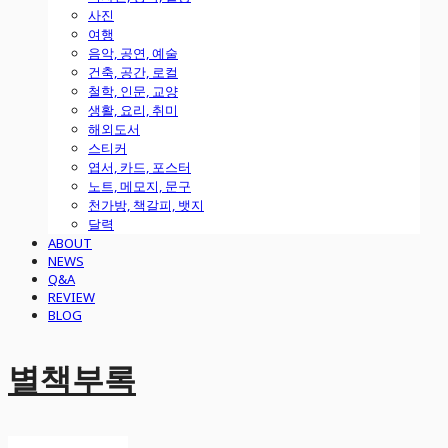
사진
여행
음악, 공연, 예술
건축, 공간, 로컬
철학, 인문, 교양
생활, 요리, 취미
해외도서
스티커
엽서, 카드, 포스터
노트, 메모지, 문구
천가방, 책갈피, 뱃지
달력
ABOUT
NEWS
Q&A
REVIEW
BLOG
별책부록