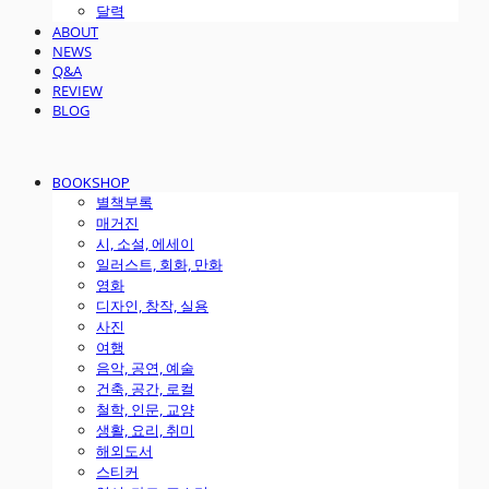
달력
ABOUT
NEWS
Q&A
REVIEW
BLOG
BOOKSHOP
별책부록
매거진
시, 소설, 에세이
일러스트, 회화, 만화
영화
디자인, 창작, 실용
사진
여행
음악, 공연, 예술
건축, 공간, 로컬
철학, 인문, 교양
생활, 요리, 취미
해외도서
스티커