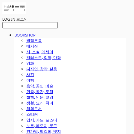
LOG IN
로그인
BOOKSHOP
별책부록
매거진
시, 소설, 에세이
일러스트, 회화, 만화
영화
디자인, 창작, 실용
사진
여행
음악, 공연, 예술
건축, 공간, 로컬
철학, 인문, 교양
생활, 요리, 취미
해외도서
스티커
엽서, 카드, 포스터
노트, 메모지, 문구
천가방, 책갈피, 뱃지