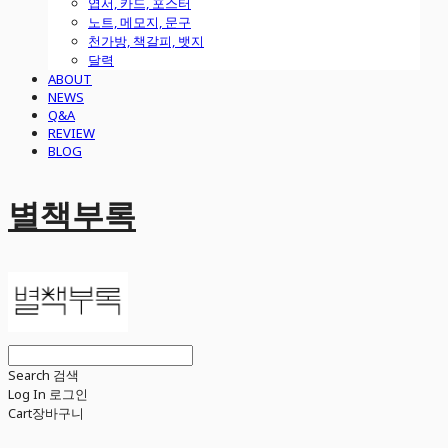
엽서, 카드, 포스터
노트, 메모지, 문구
천가방, 책갈피, 뱃지
달력
ABOUT
NEWS
Q&A
REVIEW
BLOG
별책부록
Search
검색
Log In
로그인
Cart
장바구니