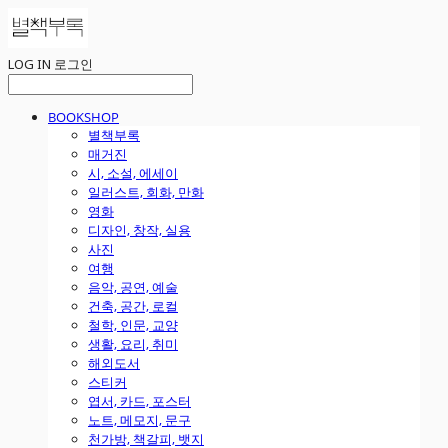
LOG IN
로그인
BOOKSHOP
별책부록
매거진
시, 소설, 에세이
일러스트, 회화, 만화
영화
디자인, 창작, 실용
사진
여행
음악, 공연, 예술
건축, 공간, 로컬
철학, 인문, 교양
생활, 요리, 취미
해외도서
스티커
엽서, 카드, 포스터
노트, 메모지, 문구
천가방, 책갈피, 뱃지