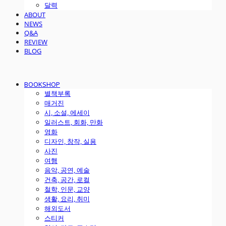
달력
ABOUT
NEWS
Q&A
REVIEW
BLOG
BOOKSHOP
별책부록
매거진
시, 소설, 에세이
일러스트, 회화, 만화
영화
디자인, 창작, 실용
사진
여행
음악, 공연, 예술
건축, 공간, 로컬
철학, 인문, 교양
생활, 요리, 취미
해외도서
스티커