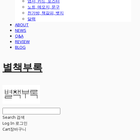
엽서, 카드, 포스터
노트, 메모지, 문구
천가방, 책갈피, 뱃지
달력
ABOUT
NEWS
Q&A
REVIEW
BLOG
별책부록
Search
검색
Log In
로그인
Cart
장바구니