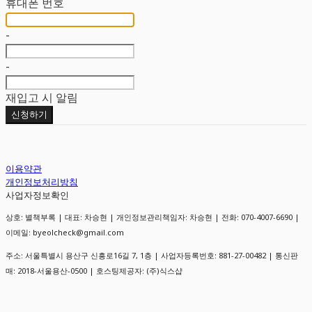
휴대폰 번호
-
-
재입고 시 알림
신청하기
이용약관
개인정보처리방침
사업자정보확인
상호: 별책부록 | 대표: 차승현 | 개인정보관리책임자: 차승현 | 전화: 070-4007-6690 |
이메일: byeolcheck@gmail.com
주소: 서울특별시 용산구 신흥로16길 7, 1층 | 사업자등록번호:
881-27-00482
| 통신판
매:
2018-서울용산-0500
| 호스팅제공자: (주)식스샵