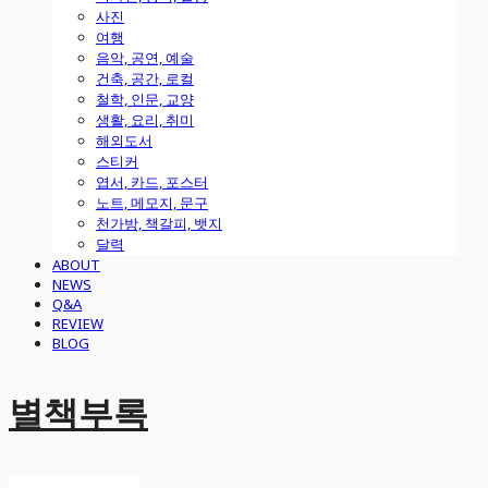
사진
여행
음악, 공연, 예술
건축, 공간, 로컬
철학, 인문, 교양
생활, 요리, 취미
해외도서
스티커
엽서, 카드, 포스터
노트, 메모지, 문구
천가방, 책갈피, 뱃지
달력
ABOUT
NEWS
Q&A
REVIEW
BLOG
별책부록