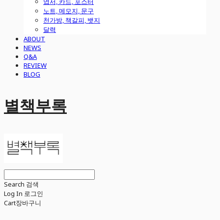
엽서, 카드, 포스터
노트, 메모지, 문구
천가방, 책갈피, 뱃지
달력
ABOUT
NEWS
Q&A
REVIEW
BLOG
별책부록
Search
검색
Log In
로그인
Cart
장바구니