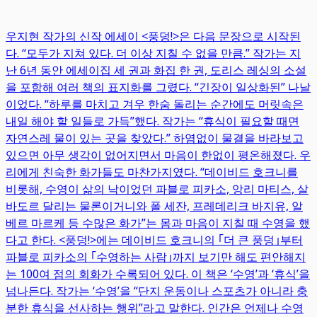
우지현 작가의 신작 에세이 <풍덩!>은 다음 문장으로 시작된
다. “모두가 지쳐 있다. 더 이상 지칠 수 없을 만큼.” 작가는 지
난 6년 동안 에세이집 세 권과 화집 한 권, 도리스 레싱의 소설
을 포함해 여러 책의 표지화를 그렸다. “긴장이 일상화된” 나날
이었다. “하루를 마치고 겨우 한숨 돌리는 순간에도 머릿속은
내일 해야 할 일들로 가득”했다. 작가는 “휴식이 필요할 때면
자연스레 물이 있는 곳을 찾았다.” 하염없이 물결을 바라보고
있으면 아무 생각이 없어지면서 마음이 한없이 평온해졌다. 우
리에게 친숙한 화가들도 마찬가지였다. “데이비드 호크니를
비롯해, 수영이 삶의 낙이었던 파블로 피카소, 앙리 마티스, 살
바도르 달리는 물론이거니와 폴 세잔, 프레데리크 바지유, 알
베르 마르케 등 수많은 화가”는 몸과 마음이 지칠 때 수영을 했
다고 한다. <풍덩!>에는 데이비드 호크니의 ｢더 큰 풍덩｣부터
파블로 피카소의 ｢수영하는 사람｣까지 보기만 해도 편안해지
는 100여 점의 회화가 수록되어 있다. 이 책은 ‘수영’과 ‘휴식’을
넘나든다. 작가는 ‘수영’을 “단지 운동이나 스포츠가 아니라 충
분한 휴식을 선사하는 행위”라고 말한다. 인간은 언제나 수영