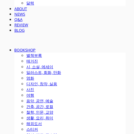
달력
ABOUT
NEWS
Q&A
REVIEW
BLOG
BOOKSHOP
별책부록
매거진
시, 소설, 에세이
일러스트, 회화, 만화
영화
디자인, 창작, 실용
사진
여행
음악, 공연, 예술
건축, 공간, 로컬
철학, 인문, 교양
생활, 요리, 취미
해외도서
스티커