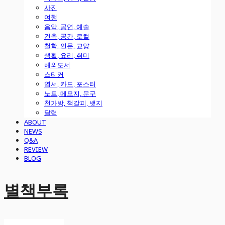
사진
여행
음악, 공연, 예술
건축, 공간, 로컬
철학, 인문, 교양
생활, 요리, 취미
해외도서
스티커
엽서, 카드, 포스터
노트, 메모지, 문구
천가방, 책갈피, 뱃지
달력
ABOUT
NEWS
Q&A
REVIEW
BLOG
별책부록