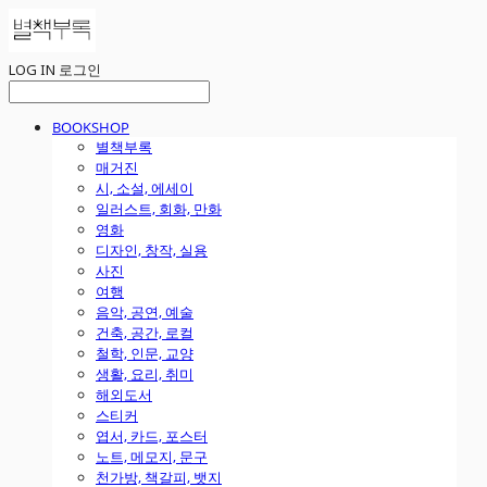
LOG IN
로그인
BOOKSHOP
별책부록
매거진
시, 소설, 에세이
일러스트, 회화, 만화
영화
디자인, 창작, 실용
사진
여행
음악, 공연, 예술
건축, 공간, 로컬
철학, 인문, 교양
생활, 요리, 취미
해외도서
스티커
엽서, 카드, 포스터
노트, 메모지, 문구
천가방, 책갈피, 뱃지