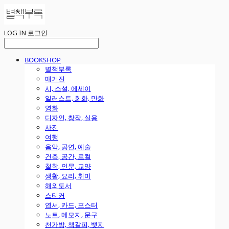
LOG IN
로그인
BOOKSHOP
별책부록
매거진
시, 소설, 에세이
일러스트, 회화, 만화
영화
디자인, 창작, 실용
사진
여행
음악, 공연, 예술
건축, 공간, 로컬
철학, 인문, 교양
생활, 요리, 취미
해외도서
스티커
엽서, 카드, 포스터
노트, 메모지, 문구
천가방, 책갈피, 뱃지