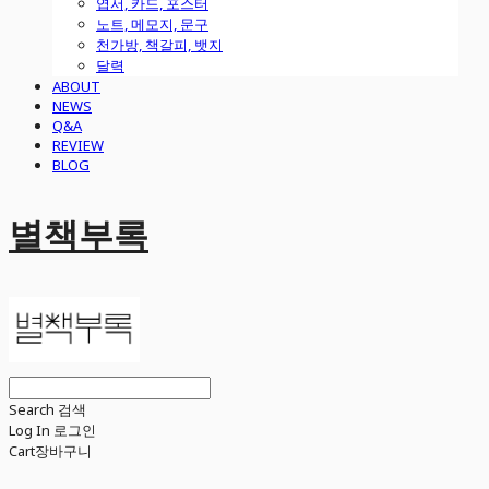
엽서, 카드, 포스터
노트, 메모지, 문구
천가방, 책갈피, 뱃지
달력
ABOUT
NEWS
Q&A
REVIEW
BLOG
별책부록
Search
검색
Log In
로그인
Cart
장바구니