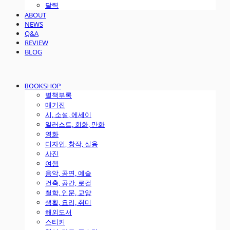
달력
ABOUT
NEWS
Q&A
REVIEW
BLOG
BOOKSHOP
별책부록
매거진
시, 소설, 에세이
일러스트, 회화, 만화
영화
디자인, 창작, 실용
사진
여행
음악, 공연, 예술
건축, 공간, 로컬
철학, 인문, 교양
생활, 요리, 취미
해외도서
스티커