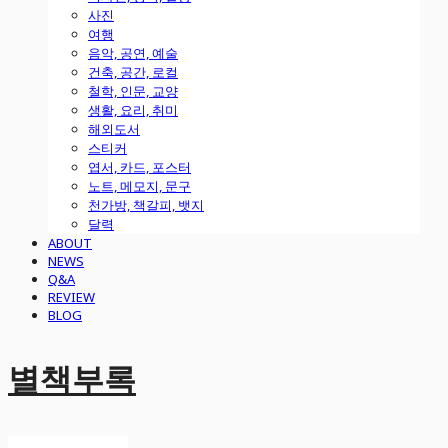
사진
여행
음악, 공연, 예술
건축, 공간, 로컬
철학, 인문, 교양
생활, 요리, 취미
해외도서
스티커
엽서, 카드, 포스터
노트, 메모지, 문구
천가방, 책갈피, 뱃지
달력
ABOUT
NEWS
Q&A
REVIEW
BLOG
별책부록